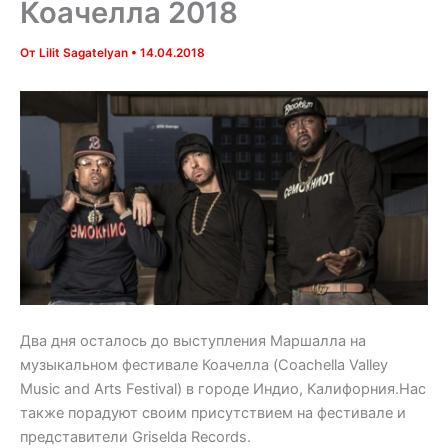
Коачелла 2018
От
Lilit Sagatelyan
•
14.04.2018
Два дня осталось до выступления Маршалла на
музыкальном фестивале Коачелла (Coachella Valley
Music and Arts Festival) в городе Индио, Калифорния.Нас
также порадуют своим присутствием на фестивале и
представители Griselda Records.