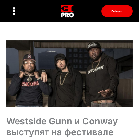
Перейти
к
Patreon
содержимому
Westside Gunn и Conway
выступят на фестивале