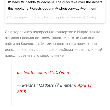
#Shady #Griselda #Coachella The guys take over the desert
this weekend @westsidegunn @whoisconway @eminem
Публикация от
Shady Records
(@shadyrecords)
13 Апр 2018 в 11:08 PDT
Сам хедлайнер воскресных концертов в Индио также
активно напоминает всем фанатам, что «их можно
найти на Коачелле». Мамины спагетти и возможное
исполнение синглов с нового альбома — это отличный
повод посетить это мероприятие.
pic.twitter.com/fstTLQYvbm
— Marshall Mathers (@Eminem)
April 13,
2018