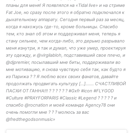
планы для меня! Я появлялся на «Tidal live» и на стриме
Fat Joe, но сразу после этого я обратно подключался к
дыхательному аппарату. Сегодня первый раз за месяц,
когда я нахожусь где-то, кроме больницы. Спасибо
тем, кто знал об этом и поддерживал меня, теперь я
стану сильнее, чем когда-либо, это дерьмо разрывало
меня изнутри, я так и думал, что уже умер, проектируя
эту одежду, и @virgilabloh, подставивший свое плечо, и
@djpremier, посылавший мне биты, поддерживали во
мне мотивацию, я снова чувствую себя так, как будто я
из Парижа ? ? Я люблю всех своих фанатов, давайте
продолжать продвигать культуру […]……. СЧАСТЛИВОЙ
ПАСХИ ОТ ГАННА!!! ? ? ? ? ? ? #Gxfr #icon #FLYGOD
#Culture #PRAYFORPARIS #Classic #Legend ? ? ? ? ? и
спасибо @rocnation и моей команде Agency78 они
очень помогли мне ? ? ? молюсь за вас
@fredthegodsonmusic»