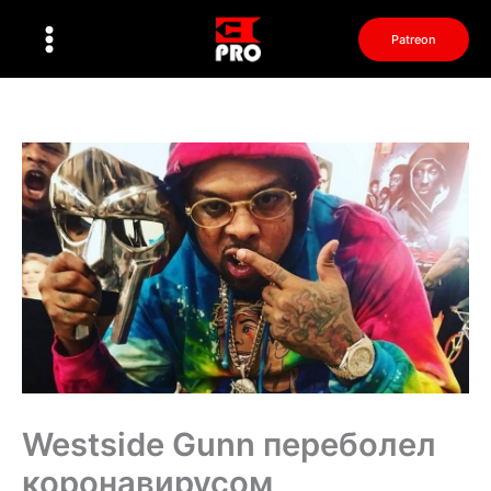
Перейти
к
Patreon
содержимому
Westside Gunn переболел
коронавирусом