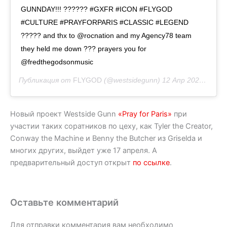
GUNNDAY!!! ?????? #GXFR #ICON #FLYGOD
#CULTURE #PRAYFORPARIS #CLASSIC #LEGEND
????? and thx to @rocnation and my Agency78 team
they held me down ??? prayers you for
@fredthegodsonmusic
Публикация от
FLYGOD
(@westsidegunn)
12 Апр 2020 в 3:22 PDT
Новый проект Westside Gunn
«Pray for Paris»
при
участии таких соратников по цеху, как Tyler the Creator,
Conway the Machine и Benny the Butcher из Griselda и
многих других, выйдет уже 17 апреля. А
предварительный доступ открыт
по ссылке
.
Оставьте комментарий
Для отправки комментария вам необходимо