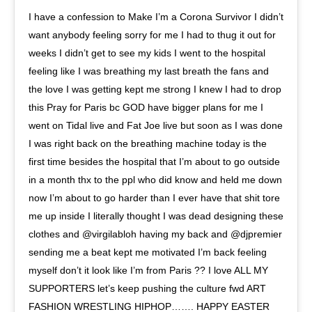
I have a confession to Make I’m a Corona Survivor I didn’t
want anybody feeling sorry for me I had to thug it out for
weeks I didn’t get to see my kids I went to the hospital
feeling like I was breathing my last breath the fans and
the love I was getting kept me strong I knew I had to drop
this Pray for Paris bc GOD have bigger plans for me I
went on Tidal live and Fat Joe live but soon as I was done
I was right back on the breathing machine today is the
first time besides the hospital that I’m about to go outside
in a month thx to the ppl who did know and held me down
now I’m about to go harder than I ever have that shit tore
me up inside I literally thought I was dead designing these
clothes and @virgilabloh having my back and @djpremier
sending me a beat kept me motivated I’m back feeling
myself don’t it look like I’m from Paris ?? I love ALL MY
SUPPORTERS let’s keep pushing the culture fwd ART
FASHION WRESTLING HIPHOP……. HAPPY EASTER