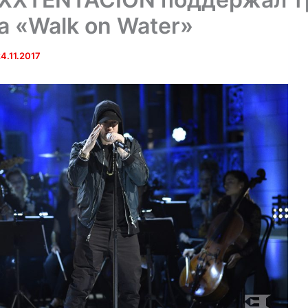
 «Walk on Water»
4.11.2017