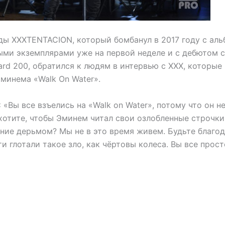
ды XXXTENTACION, который бомбанул в 2017 году с аль
ыми экземплярами уже на первой неделе и с дебютом 
oard 200, обратился к людям в интервью с XXX, которы
минема «Walk On Water».
:
«Вы все взъелись на «Walk on Water», потому что он н
 хотите, чтобы Эминем читал свои озлобленные строчк
ние дерьмом? Мы не в это время живем. Будьте благод
ти глотали такое зло, как чёртовы колеса. Вы все прост