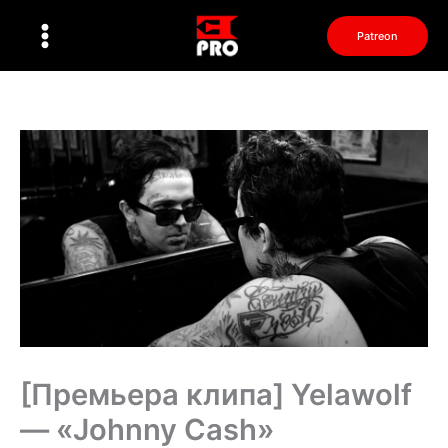
Перейти
к
Patreon
содержимому
[Премьера клипа] Yelawolf
— «Johnny Cash»