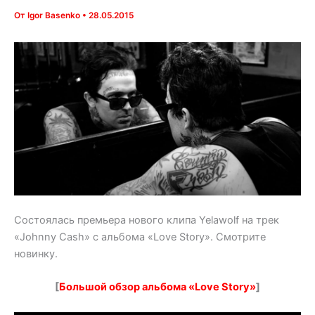
От
Igor Basenko
•
28.05.2015
Состоялась премьера нового клипа Yelawolf на трек
«Johnny Cash» с альбома «Love Story». Смотрите
новинку.
[
Большой обзор альбома «Love Story»
]