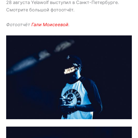
28 августа Yelawolf выступил в Санкт-Петербурге.
Смотрите большой фотоотчёт.
Фотоотчёт
Гали Моисеевой
.