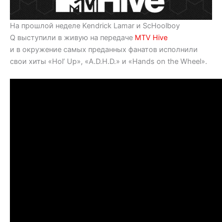
На прошлой неделе Kendrick Lamar и ScHoolboy
Q выступили в живую на передаче
MTV Hive
и в окружение самых преданных фанатов исполнили
свои хиты «Hol’ Up», «A.D.H.D.» и «Hands on the Wheel».