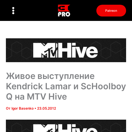
Перейти
к
Patreon
содержимому
Живое выступление
Kendrick Lamar и ScHoolboy
Q на MTV Hive
От
Igor Basenko
•
23.05.2012