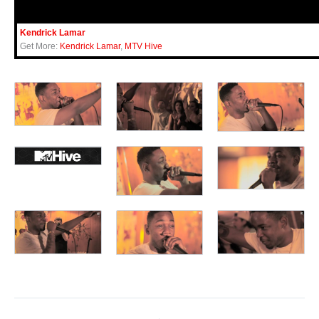
Kendrick Lamar
Get More:
Kendrick Lamar
,
MTV Hive