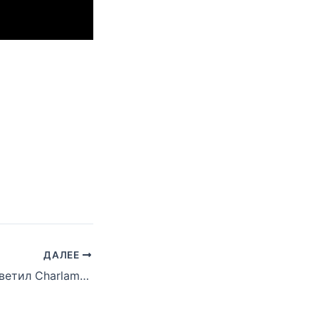
ДАЛЕЕ
Джадакисс просветил Charlamagne о рэперских способностях Эминема