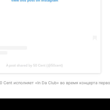
View this post on Instagram
A post shared by 50 Cent (@50cent)
0 Cent исполняет «In Da Club» во время концерта перво