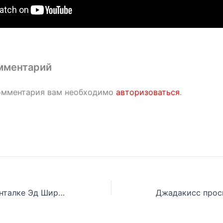
мментарий
омментария вам необходимо
авторизоваться
.
В новой документалке Эд Ширан рассказал о большой роли Эминема в его жизни