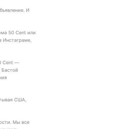
бъявление. И
ма 50 Cent или
в Инстаграме,
0 Cent —
с Бастой
ния
атывая США,
ости. Мы все