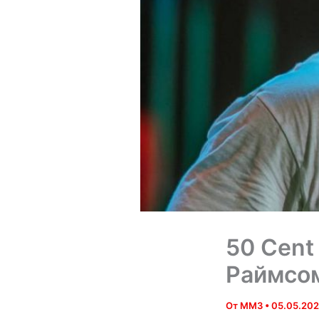
50 Cent
Раймсо
От
MM3
•
05.05.20