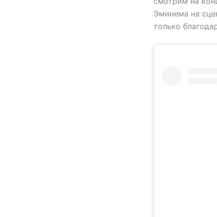
смотрим на конц
Эминема на сце
только благодар