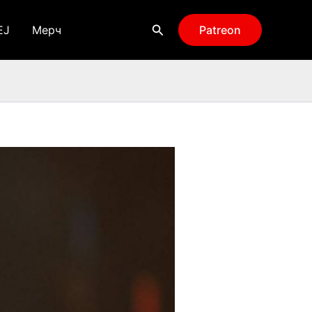
Поиск
EJ
Мерч
Patreon