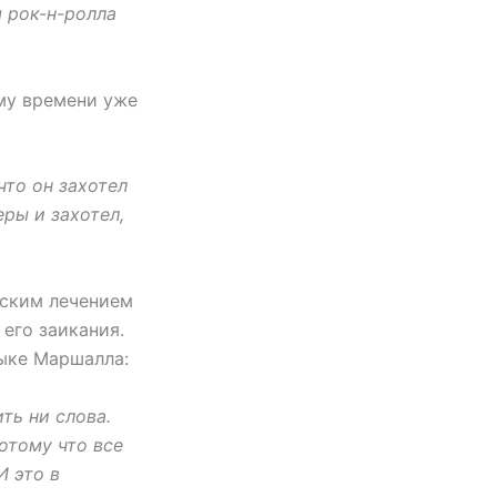
ы рок-н-ролла
ому времени уже
что он захотел
ры и захотел,
нским лечением
его заикания.
зыке Маршалла:
ть ни слова.
потому что все
И это в