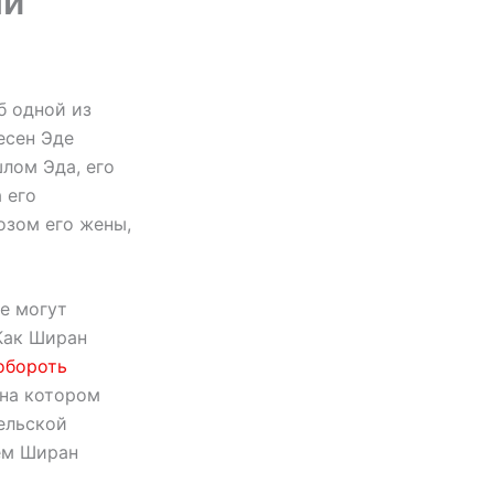
ни
б одной из
есен Эде
шлом Эда, его
 его
озом его жены,
е могут
 Как Ширан
обороть
 на котором
ельской
тем Ширан