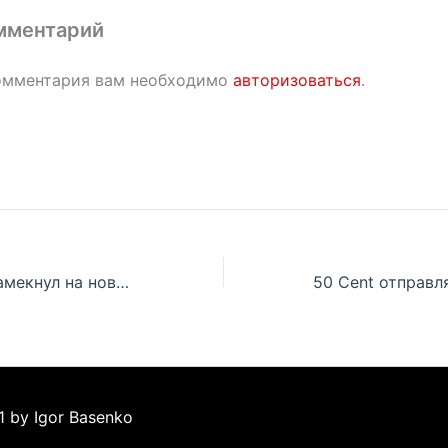
мментарий
омментария вам необходимо
авторизоваться
.
Symbolyc One намекнул на новый релиз Эминема и/или Royce da 5’9
1 by Igor Basenko