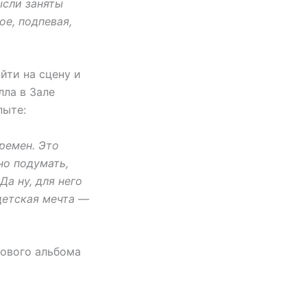
ысли заняты
ое, подпевая,
йти на сцену и
лла в Зале
пыте:
ремен. Это
но подумать,
Да ну, для него
детская мечта —
нового альбома