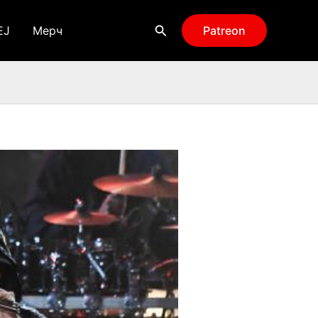
Поиск
EJ
Мерч
Patreon