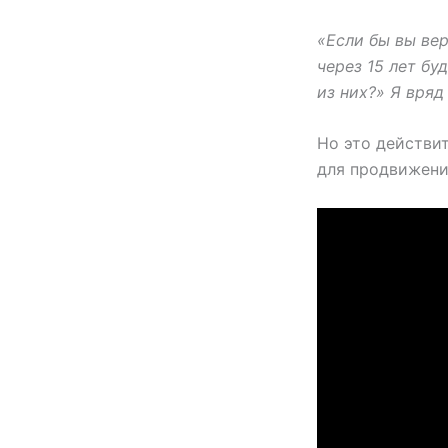
«Если бы вы вер
через 15 лет бу
из них?» Я вря
Но это действи
для продвижени