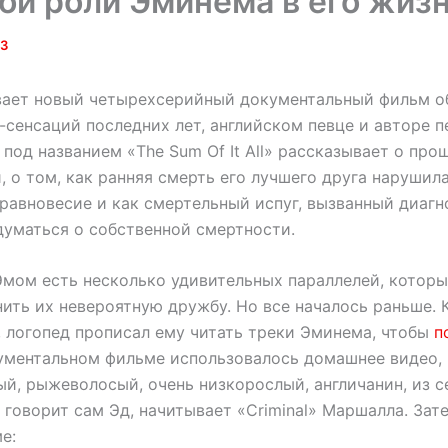
ой роли Эминема в его жиз
23
вает новый четырехсерийный документальный фильм о
сенсаций последних лет, английском певце и авторе п
под названием «The Sum Of It All» рассказывает о про
 о том, как ранняя смерть его лучшего друга нарушила
равновесие и как смертельный испуг, вызванный диагн
думаться о собственной смертности.
мом есть несколько удивительных параллелей, которы
нить их невероятную дружбу. Но все началось раньше.
, логопед прописал ему читать треки Эминема, чтобы
п
кументальном фильме использовалось домашнее видео,
ый, рыжеволосый, очень низкорослый, англичанин, из с
 говорит сам Эд, начитывает «Criminal» Маршалла. За
е: