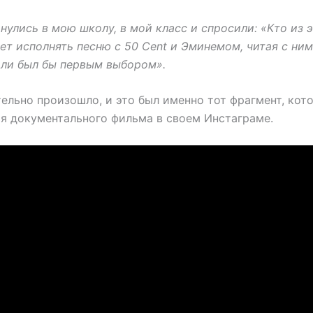
нулись в мою школу, в мой класс и спросили: «Кто из 
дет исполнять песню с 50 Cent и Эминемом, читая с ни
д ли был бы первым выбором».
тельно произошло, и это был именно тот фрагмент, кот
я документального фильма в своем Инстаграме.