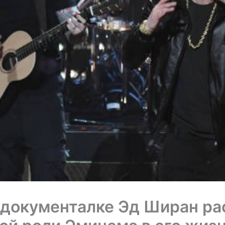
 документалке Эд Ширан ра