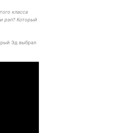
этого класса
ми рэп? Который
орый Эд выбрал