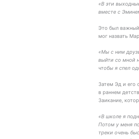
«В эти выходные
вместе с Эминем
Это был важный 
мог назвать Ма
«Мы с ним друзь
выйти со мной 
чтобы я спел од
Затем Эд и его
в раннем детст
Заикание, кото
«В школе я подн
Потом у меня по
треки очень быс