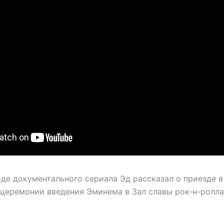
оде документального сериала Эд рассказал о приезде 
 церемонии введения Эминема в Зал славы рок-н-ролла