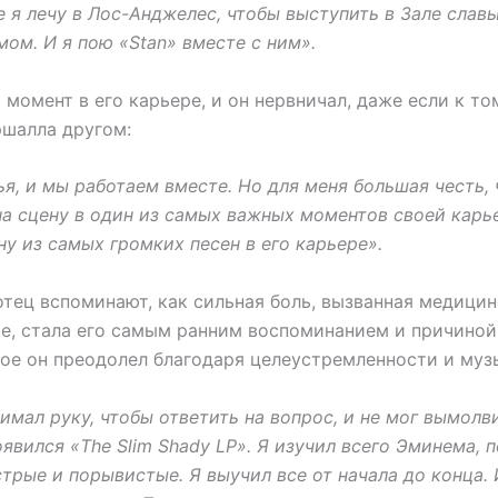
 я лечу в Лос-Анджелес, чтобы выступить в Зале слав
ом. И я пою «Stan» вместе с ним».
момент в его карьере, и он нервничал, даже если к т
ршалла другом:
я, и мы работаем вместе. Но для меня большая честь, 
на сцену в один из самых важных моментов своей карье
ну из самых громких песен в его карьере».
 отец вспоминают, как сильная боль, вызванная медици
ве, стала его самым ранним воспоминанием и причиной 
рое он преодолел благодаря целеустремленности и му
имал руку, чтобы ответить на вопрос, и не мог вымолви
явился «The Slim Shady LP». Я изучил всего Эминема, 
трые и порывистые. Я выучил все от начала до конца. 