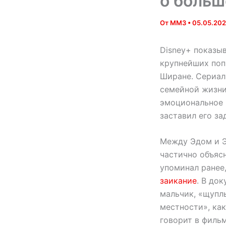
о больш
От
MM3
•
05.05.20
Disney+ показы
крупнейших поп-
Ширане. Сериал 
семейной жизни,
эмоциональное 
заставил его за
Между Эдом и Э
частично объяс
упоминал ранее
заикание
. В до
мальчик, «щупл
местности», как
говорит в фильм