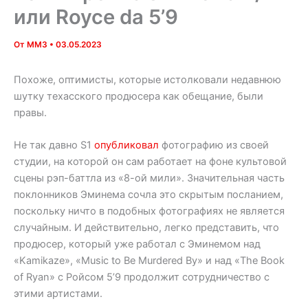
или Royce da 5’9
От
MM3
•
03.05.2023
Похоже, оптимисты, которые истолковали недавнюю
шутку техасского продюсера как обещание, были
правы.
Не так давно S1
опубликовал
фотографию из своей
студии, на которой он сам работает на фоне культовой
сцены рэп-баттла из «8-ой мили». Значительная часть
поклонников Эминема сочла это скрытым посланием,
поскольку ничто в подобных фотографиях не является
случайным. И действительно, легко представить, что
продюсер, который уже работал с Эминемом над
«Kamikaze», «Music to Be Murdered By» и над «The Book
of Ryan» с Ройсом 5’9 продолжит сотрудничество с
этими артистами.