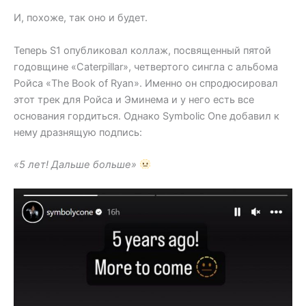
И, похоже, так оно и будет.
Теперь S1 опубликовал коллаж, посвященный пятой
годовщине «Caterpillar», четвертого сингла с альбома
Ройса «The Book of Ryan». Именно он спродюсировал
этот трек для Ройса и Эминема и у него есть все
основания гордиться. Однако Symbolic One добавил к
нему дразнящую подпись:
«5 лет! Дальше больше»