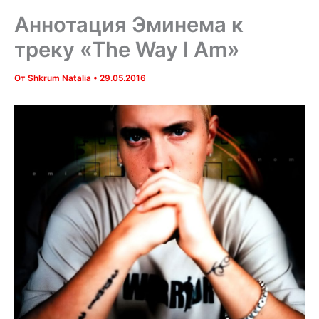
Аннотация Эминема к
треку «The Way I Am»
От
Shkrum Natalia
•
29.05.2016