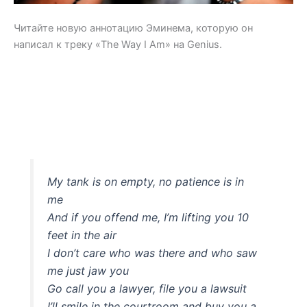
Читайте новую аннотацию Эминема, которую он
написал к треку «The Way I Am» на Genius.
My tank is on empty, no patience is in
me
And if you offend me, I’m lifting you 10
feet in the air
I don’t care who was there and who saw
me just jaw you
Go call you a lawyer, file you a lawsuit
I’ll smile in the courtroom and buy you a