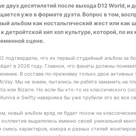
 двух десятилетий после выхода D12 World, и 
щается уже в формате дуэта. Вопрос в том, вос
вый альбом как ностальгический жест или как ш
к детройтской хип хоп культуре, которой, по их
ременной сцене.
12 подтвердили, что их первый студийный альбом за б
йдет в 2026 году. Главное, что фанаты должны понимат
инение. В составе по-прежнему только двое активных 
 McVay. Мы не знаем, пытались ли ребята заманить на п
tis или Bizarre. Но если бы кто-то из классического со
Kuniva и Swifty наверняка бы уже трубили это во все с
ом, новый альбом вряд ли будет похож на классические
оп коллектив выделялись именно своей уникальной мног
я смесь характеров, юмора и разных стилей жонглиро