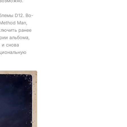
евозможно.
блемы D12. Во-
Method Man,
включить ранее
рии альбома,
 и снова
циональную