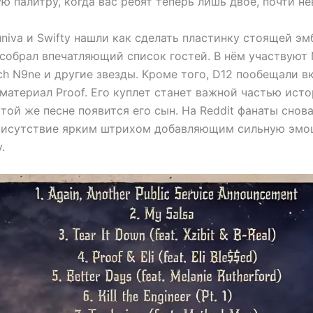
ю палитру, когда вас ребят теперь лишь двое, почти н
univa и Swifty нашли как сделать пластинку стоящей эм
 собрал впечатляющий список гостей. В нём участвуют 
 Tech N9ne и другие звезды. Кроме того, D12 пообещали 
материал Proof. Его куплет станет важной частью исто
 той же песне появится его сын. На Reddit фанаты снова
рисутствие ярким штрихом добавляющим сильную эмо
.