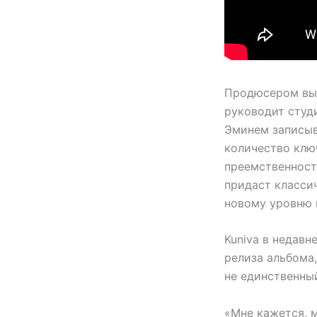
Продюсером выс
руководит студи
Эминем записыв
количество ключ
преемственност
придаст класси
новому уровню 
Kuniva в недавн
релиза альбома,
не единственны
«Мне кажется, м