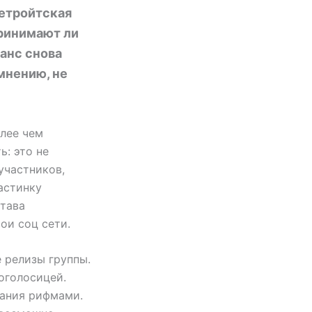
детройтская
принимают ли
анс снова
 мнению, не
олее чем
ь: это не
участников,
ластинку
става
вои соц сети.
 релизы группы.
оголосицей.
вания рифмами.