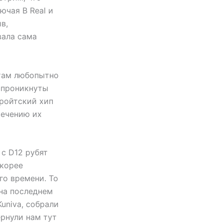
ючая B Real и
в,
вала сама
атам любопытно
 проникнуты
тройтский хип
течению их
 с D12 рубят
скорее
го времени. То
 на последнем
univa, собрали
ернули нам тут