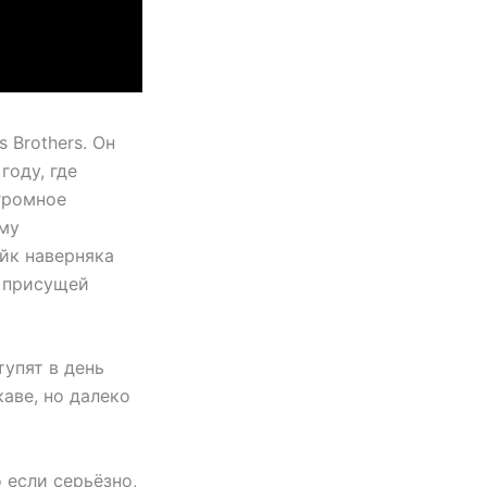
 Brothers. Он
году, где
громное
ому
йк наверняка
, присущей
тупят в день
каве, но далеко
 если серьёзно,