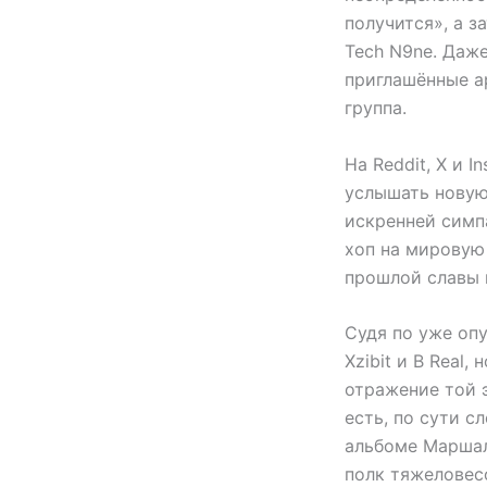
получится», а з
Tech N9ne. Даж
приглашённые а
группа.
На Reddit, X и 
услышать новую
искренней симп
хоп на мировую 
прошлой славы 
Судя по уже опу
Xzibit и B Real
отражение той 
есть, по сути 
альбоме Маршалл
полк тяжеловесо