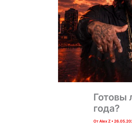
Готовы 
года?
От
Alex Z
•
26.05.20