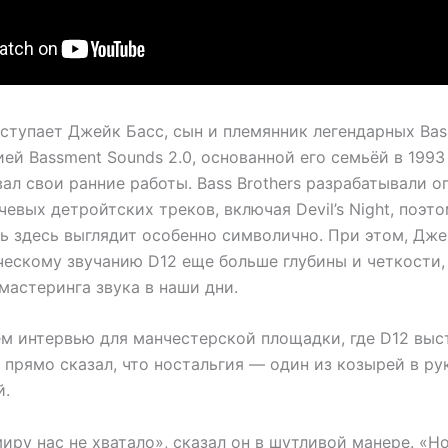
тупает Джейк Басс, сын и племянник легендарных Bass
ей Bassment Sounds 2.0, основанной его семьёй в 1993 
ал свои ранние работы. Bass Brothers разрабатывали о
евых детройтских треков, включая Devil’s Night, поэт
ь здесь выглядит особенно символично. При этом, Дже
ческому звучанию D12 еще больше глубины и четкости
мастеринга звука в наши дни.
ем интервью для манчестерской площадки, где D12 выс
 прямо сказал, что ностальгия — один из козырей в ру
й.
иру нас не хватало», сказал он в шутливой манере. «Но