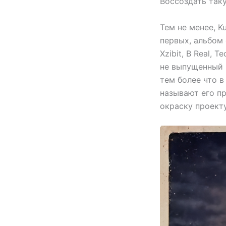
Воссоздать таку
Тем не менее, K
первых, альбом
Xzibit, B Real,
не выпущенный 
тем более что в
называют его п
окраску проекту