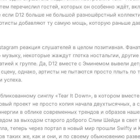
атем перечислил гостей, которых он особенно ждёт, вкл
е если D12 больше не большой разношёрстный коллекти
ртисты добавляют ту самую мощь, которую раньше да
Instagram реакция слушателей в целом позитивная. Фан
 музыку, некоторые жаждут глотка ностальгии, другие
атией к группе. Да, D12 вместе с Эминемом вывели де
сцену, однако, артисты не пытаются просто плыть по 
и успеха.
бликованному синглу «Tear It Down», в котором вместе
, новый проект не просто копия начала двухтысячных, а 
энергии в облике современных трендов и образов наше
следом за выходом старого доброго Слим Шейди в свет
а, теперь через портал в новый мир прошли Swifty и K
в таких же, как и они, и по своему обыкновению разв