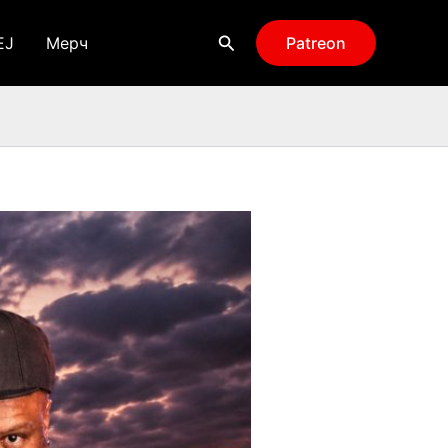
Поиск
EJ
Мерч
Patreon