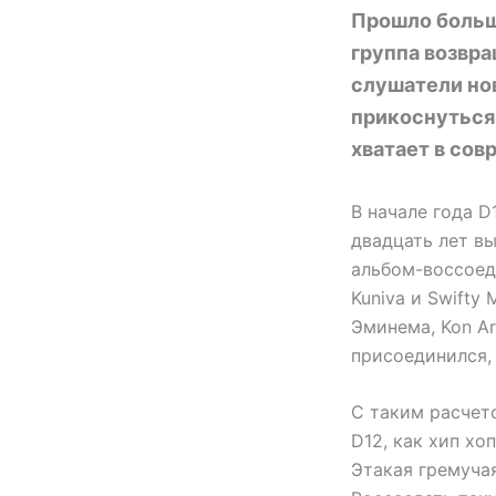
Прошло больше
группа возвра
слушатели но
прикоснуться 
хватает в сов
В начале года D
двадцать лет вы
альбом-воссоед
Kuniva и Swifty
Эминема, Kon Ar
присоединился, 
С таким расчет
D12, как хип х
Этакая гремуча