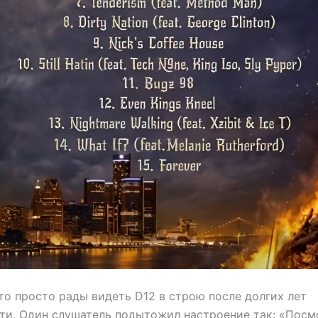
то просто рады видеть D12 в строю после долгих лет
ти. Один слушатель подытожил настроение так: «Посм