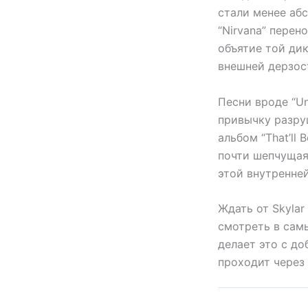
стали менее аб
“Nirvana” перено
объятие той дик
внешней дерзос
Песни вроде “Un
привычку разру
альбом “That’ll
почти шепчущая
этой внутренне
Ждать от Skylar
смотреть в самы
делает это с до
проходит через