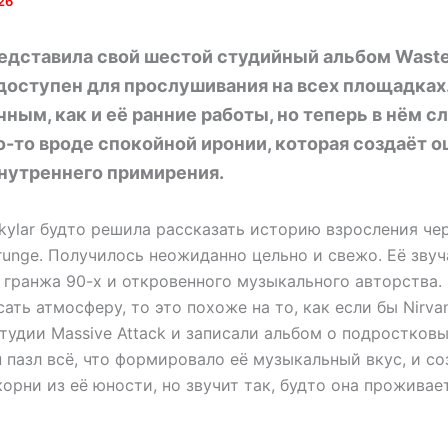
26
редставила свой шестой студийный альбом Wasted
доступен для прослушивания на всех площадках.
ным, как и её ранние работы, но теперь в нём 
о-то вроде спокойной иронии, которая создаёт
внутреннего примирения.
Skylar будто решила рассказать историю взросления че
runge. Получилось неожиданно цельно и свежо. Её зву
 гранжа 90-х и откровенного музыкального авторства.
ать атмосферу, то это похоже на то, как если бы Nirvana
тудии Massive Attack и записали альбом о подростковых
 пазл всё, что формировало её музыкальный вкус, и со
орни из её юности, но звучит так, будто она проживае