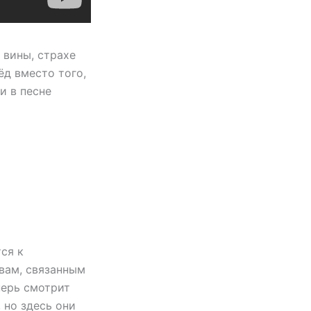
 вины, страхе
ёд вместо того,
и в песне
ся к
вам, связанным
перь смотрит
 но здесь они