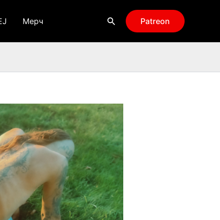
Поиск
EJ
Мерч
Patreon