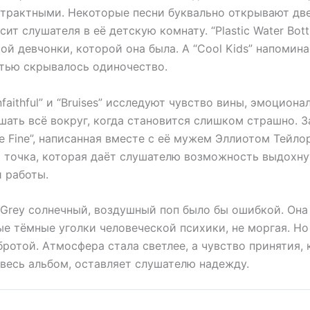
страктными. Некоторые песни буквально открывают две
сит слушателя в её детскую комнату. “Plastic Water Bott
ой девчонки, которой она была. А “Cool Kids” напоминае
тью скрывалось одиночество.
faithful” и “Bruises” исследуют чувство вины, эмоцион
шать всё вокруг, когда становится слишком страшно. 
 Be Fine”, написанная вместе с её мужем Эллиотом Тейло
 точка, которая даёт слушателю возможность выдохну
й работы.
 Grey солнечный, воздушный поп было бы ошибкой. Она
е тёмные уголки человеческой психики, не моргая. Но 
бротой. Атмосфера стала светлее, а чувство принятия,
 весь альбом, оставляет слушателю надежду.