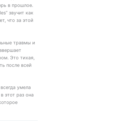
рь в прошлое.
les” звучит как
т, что за этой
альные травмы и
Завершает
ром. Это тихая,
ть после всей
 всегда умела
в этот раз она
 которое