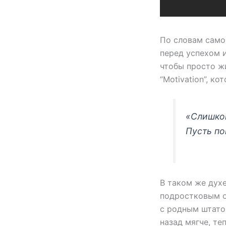
По словам самой
перед успехом и
чтобы просто жи
“Motivation”, к
«Слишком
Пусть по
В таком же дух
подростковым о
с родным штатом
назад мягче, те