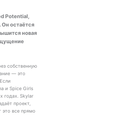
 Potential,
 Он остаётся
слышится новая
 ощущение
рез собственную
чание — это
 Если
 и Spice Girls
 годах. Skylar
здаёт проект,
т это все прямо