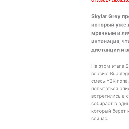
От
Alex Z
•
26.05.20
Skylar Grey п
который уже 
мрачным и лич
интонация, чт
дистанции и 
На этом этапе 
версию Bubbleg
смесь Y2K попа,
попытаться опис
встретились в с
собирает в один
который берет к
сейчас.