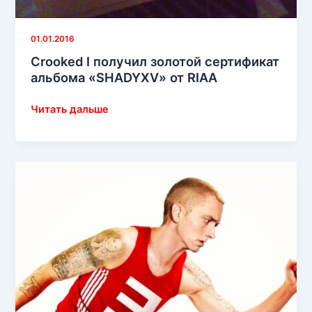
01.01.2016
Crooked I получил золотой сертификат
альбома «SHADYXV» от RIAA
Crooked
Читать дальше
I
получил
золотой
сертификат
альбома
«SHADYXV»
от
RIAA