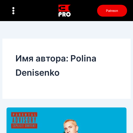
Перейти
к
Patreon
содержимому
Имя автора: Polina
Denisenko