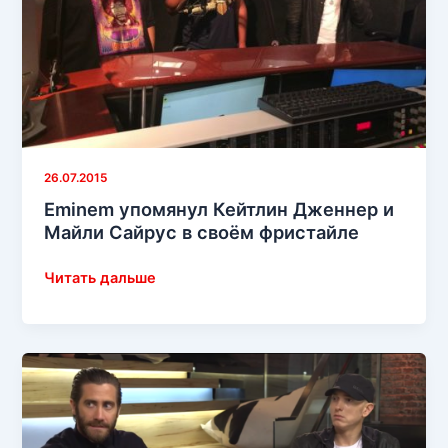
и
Carhartt
26.07.2015
Eminem упомянул Кейтлин Дженнер и
Майли Сайрус в своём фристайле
Eminem
Читать дальше
упомянул
Кейтлин
Дженнер
и
Майли
Сайрус
в