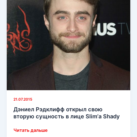
Space.
Раунд
Второй
21.07.2015
Дэниел Рэдклифф открыл свою
вторую сущность в лице Slim’а Shady
Дэниел
Читать дальше