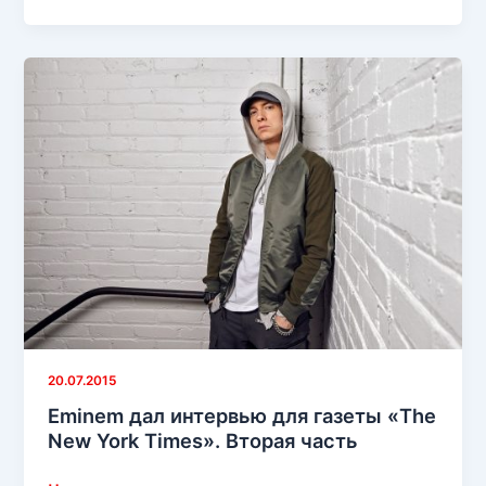
Рэдклифф
открыл
свою
вторую
сущность
в
лице
Slim’а
Shady
20.07.2015
Eminem дал интервью для газеты «The
New York Times». Вторая часть