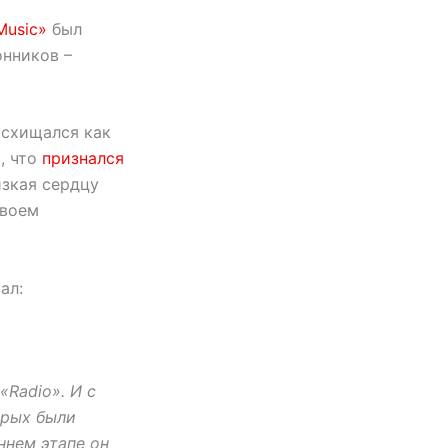
Music»
был
онников –
осхищался как
, что
признался
изкая сердцу
своем
ал:
Radio». И с
орых были
ннем этапе он