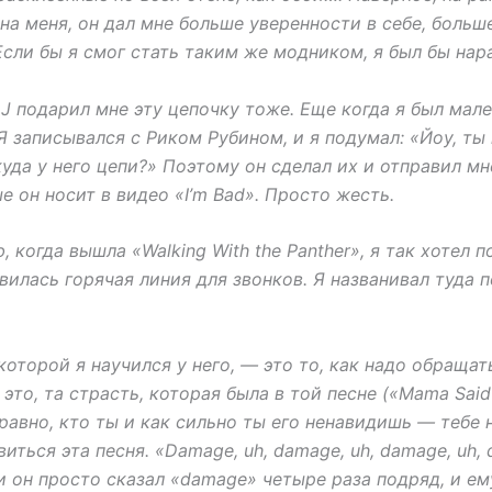
на меня, он дал мне больше уверенности в себе, больше
Если бы я смог стать таким же модником, я был бы нар
 J подарил мне эту цепочку тоже. Еще когда я был мале
Я записывался с Риком Рубином, и я подумал: «Йоу, т
куда у него цепи?» Поэтому он сделал их и отправил мн
е он носит в видео «I’m Bad». Просто жесть.
 когда вышла «Walking With the Panther», я так хотел 
вилась горячая линия для звонков. Я названивал туда п
которой я научился у него, — это то, как надо обращат
л это, та страсть, которая была в той песне («Mama Sai
равно, кто ты и как сильно ты его ненавидишь — тебе н
иться эта песня. «Damage, uh, damage, uh, damage, uh, 
 он просто сказал «damage» четыре раза подряд, и ем