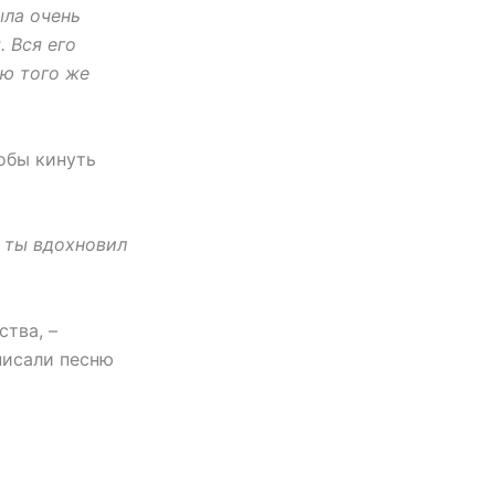
ыла очень
. Вся его
ию того же
тобы кинуть
о ты вдохновил
тва, –
аписали песню