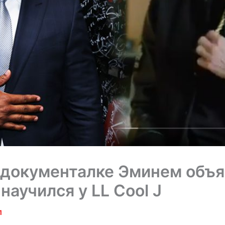
 документалке Эминем объя
научился у LL Cool J
1