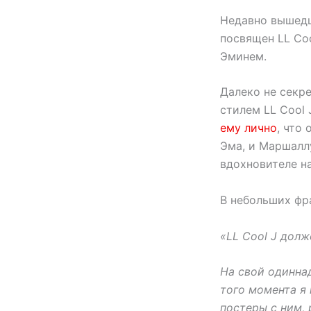
Недавно вышед
посвящен LL Coo
Эминем.
Далеко не секре
стилем LL Cool 
ему лично
, что
Эма, и Маршаллу
вдохновителе на
В небольших фра
«LL Cool J долж
На свой одинна
того момента я 
постеры с ним, 