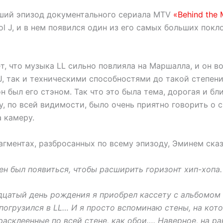
ший эпизод документального сериала MTV
«Behind the 
l J, и в нем появился один из его самых больших покл
т, что музыка LL сильно повлияла на Маршалла, и он в
J, так и техническими способностями до такой степени
 он был его стэном. Так что это была тема, дорогая и бл
, по всей видимости, было очень приятно говорить о 
 камеру.
гментах, разбросанных по всему эпизоду, Эминем сказ
ен был появиться, чтобы расширить горизонт хип-хопа.
дцатый день рождения я приобрел кассету с альбомом «
погрузился в LL… И я просто вспоминаю стены, на кот
расклеенные по всей стене, как обои…. Наверное, на ра