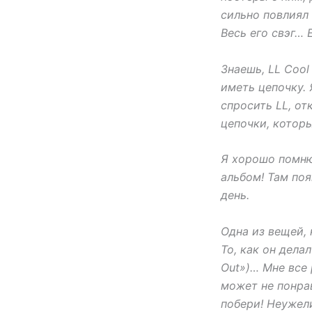
сильно повлиял 
Весь его свэг… 
Знаешь, LL Cool
иметь цепочку. 
спросить LL, от
цепочки, которы
Я хорошо помню,
альбом! Там поя
день.
Одна из вещей, 
То, как он дела
Out»)… Мне все 
может не понрав
побери! Неужели