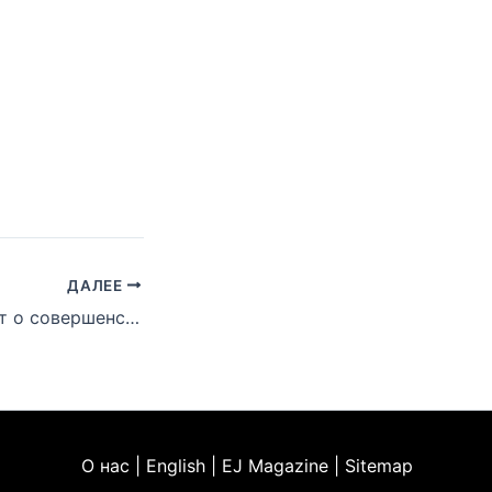
ДАЛЕЕ
Расс размышляет о совершенстве флоу Эминема
О нас | English | EJ Magazine | Sitemap