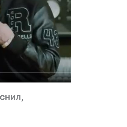
снил,