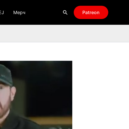
Поиск
EJ
Мерч
Patreon