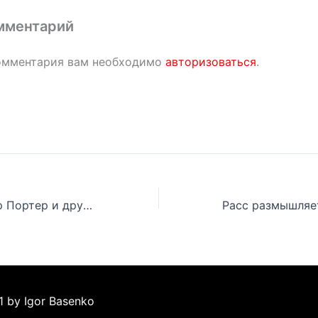
мментарий
омментария вам необходимо
авторизоваться
.
Эминем, Мистер Портер и другие рассказали о детройтской хип-хоп сцене
1 by Igor Basenko