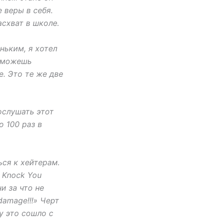
 веры в себя.
асхват в школе.
ньким, я хотел
ы можешь
е. Это те же две
послушать этот
о 100 раз в
ься к хейтерам.
d Knock You
и за что не
damage!!!» Черт
у это сошло с