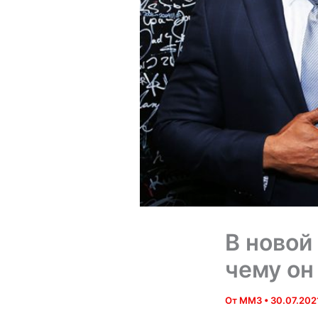
В новой
чему он 
От
MM3
•
30.07.202