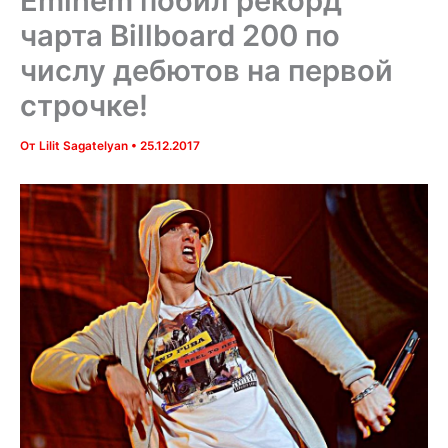
Eminem побил рекорд
чарта Billboard 200 по
числу дебютов на первой
строчке!
От
Lilit Sagatelyan
•
25.12.2017