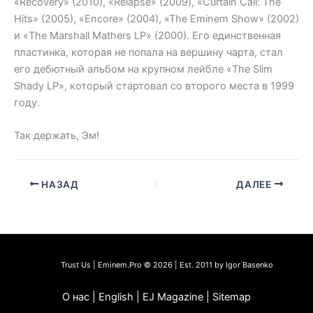
«Recovery» (2010), «Relapse» (2009), «Curtain Call: The
Hits» (2005), «Encore» (2004), «The Eminem Show» (2002)
и «The Marshall Mathers LP» (2000). Его единственная
пластинка, которая не попала на вершину чарта, стал
его дебютный альбом на крупном лейбле «The Slim
Shady LP», который стартовал со второго места в 1999
году.
Так держать, Эм!
НАЗАД
ДАЛЕЕ
Trust Us | Eminem.Pro © 2026 | Est. 2011 by Igor Basenko
О нас | English | EJ Magazine | Sitemap