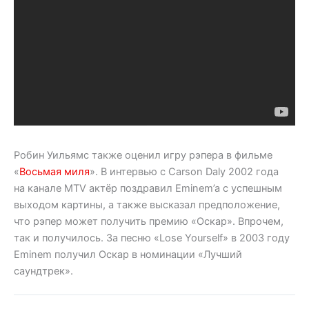
Робин Уильямс также оценил игру рэпера в фильме
«
Восьмая миля
». В интервью с Carson Daly 2002 года
на канале MTV актёр поздравил Eminem’a с успешным
выходом картины, а также высказал предположение,
что рэпер может получить премию «Оскар». Впрочем,
так и получилось. За песню «Lose Yourself» в 2003 году
Eminem получил Оскар в номинации «Лучший
саундтрек».