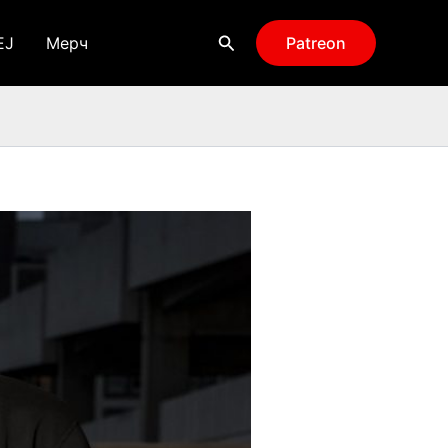
Поиск
EJ
Мерч
Patreon