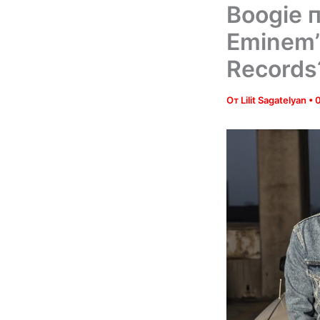
Boogie 
Eminem’
Records
От
Lilit Sagatelyan
•
0