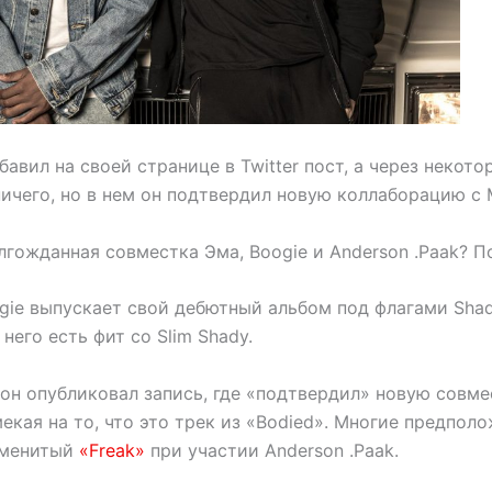
бавил на своей странице в Twitter пост, а через некото
 ничего, но в нем он подтвердил новую коллаборацию с
лгожданная совместка Эма, Boogie и Anderson .Paak? 
gie выпускает свой дебютный альбом под флагами Shad
 него есть фит со Slim Shady.
 он опубликовал запись, где «подтвердил» новую совме
кая на то, что это трек из «Bodied». Многие предполо
аменитый
«Freak»
при участии Anderson .Paak.