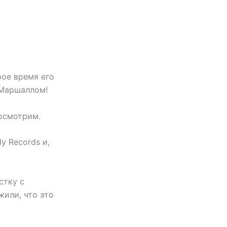
рое время его
 Маршаллом!
Посмотрим.
y Records и,
стку с
жили, что это