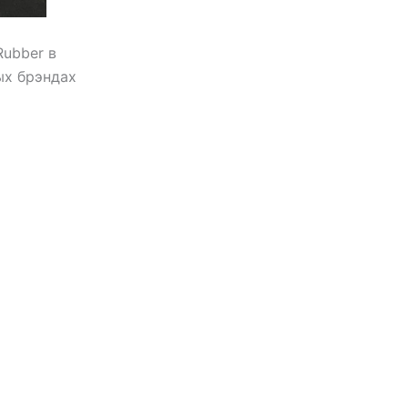
Rubber в
ых брэндах