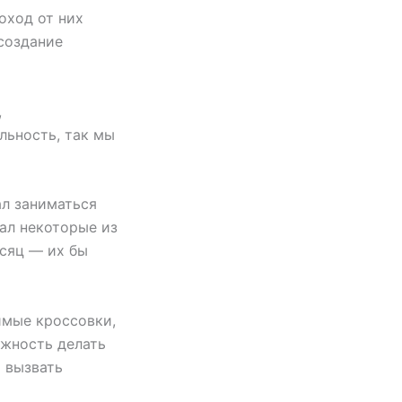
оход от них
 создание
,
льность, так мы
ал заниматься
вал некоторые из
сяц — их бы
имые кроссовки,
ожность делать
т вызвать