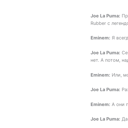
Joe La Puma:
При
Rubber с легенд
Eminem:
Я всегд
Joe La Puma:
Сег
нет. А потом, на
Eminem:
Или, мо
Joe La Puma:
Ра
Eminem:
А они 
Joe La Puma:
Да