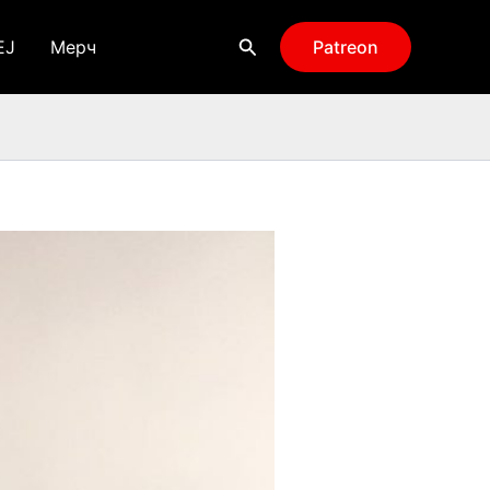
Поиск
EJ
Мерч
Patreon