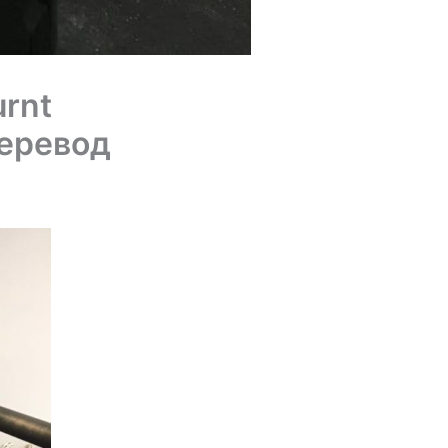
rnt
перевод