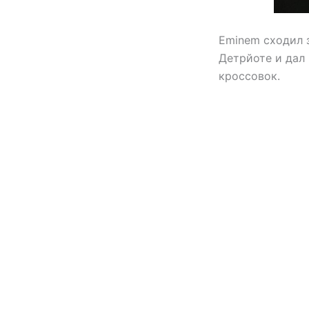
Eminem сходил з
Детрйоте и дал
кроссовок.