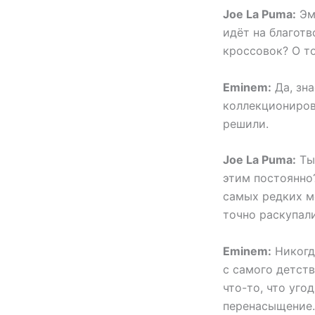
Joe La Puma:
Эм,
идёт на благотв
кроссовок? О то
Eminem:
Да, зна
коллекционирова
решили.
Joe La Puma:
Ты 
этим постоянно?
самых редких м
точно раскупали
Eminem:
Никогда
с самого детст
что-то, что уго
перенасыщение.