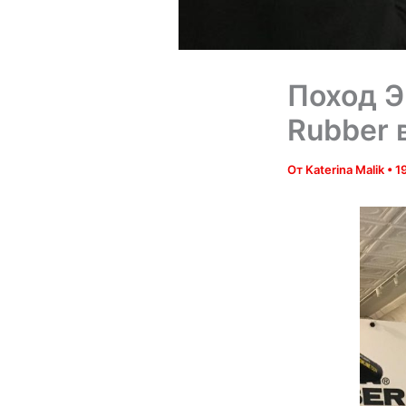
Поход Э
Rubber 
От
Katerina Malik
•
1