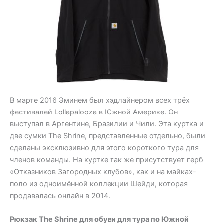
В марте 2016 Эминем был хэдлайнером всех трёх
фестивалей Lollapalooza в Южной Америке. Он
выступал в Аргентине, Бразилии и Чили. Эта куртка и
две сумки The Shrine, представленные отдельно, были
сделаны эксклюзивно для этого короткого тура для
членов команды. На куртке так же присутствует герб
«Отказников Загородных клубов», как и на майках-
поло из одноимённой коллекции Шейди, которая
продавалась онлайн в 2014.
Рюкзак The Shrine для обуви для тура по Южной