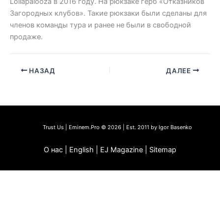
Lollapalooza в 2016 году. На рюкзаке герб «Отказников
Загородных клубов». Такие рюкзаки были сделаны для
членов команды тура и ранее не были в свободной
продаже.
НАЗАД
ДАЛЕЕ
Trust Us | Eminem.Pro © 2026 | Est. 2011 by Igor Basenko
О нас | English | EJ Magazine | Sitemap