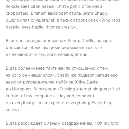
показывает свой навык читать рэп с огромной
скоростью. Eminem выбирает стиль Slim’a Shady,
ошеломляя слушателей в такик строках как «Who raps
nasally, eyes hazily, rhymes crazily».
В сингле, спродюсированном Scoop DeVille, рэперы
бросаются обжигающими рифмами в тех, кто
их ненавидит и тех, кого ненавидят они.
Busta более-менее тактичен по отношению к тем,
на кого он «нацелился». Shady же подверг нападению
всех: от руководителей лейблов (Clive Davis)
до Интернет-блоггеров: «Fucking internet bloggers/ ’I sit
in front of my computer all day and comment
on everything/ I’m an expert on everything/ Everything
sucks».
Busta рассуждает с явным раздражением. «Oh my lord,