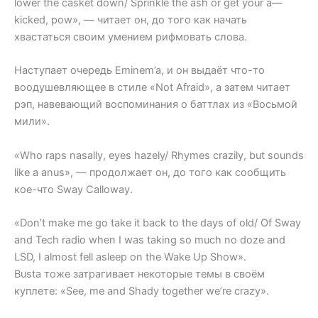
lower the casket down/ Sprinkle the ash or get your a—
kicked, pow», — читает он, до того как начать
хвастаться своим умением рифмовать слова.
Наступает очередь Eminem’a, и он выдаёт что-то
воодушевляющее в стиле «Not Afraid», а затем читает
рэп, навевающий воспоминания о баттлах из «Восьмой
мили».
«Who raps nasally, eyes hazely/ Rhymes crazily, but sounds
like a anus», — продолжает он, до того как сообщить
кое-что Sway Calloway.
«Don’t make me go take it back to the days of old/ Of Sway
and Tech radio when I was taking so much no doze and
LSD, I almost fell asleep on the Wake Up Show».
Busta тоже затрагивает некоторые темы в своём
куплете: «See, me and Shady together we’re crazy».