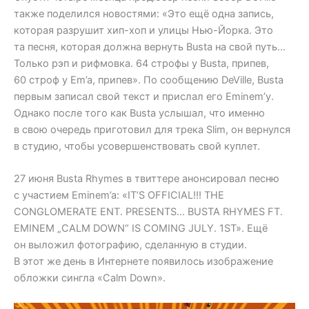
также поделился новостями: «Это ещё одна запись,
которая разрушит хип-хоп и улицы Нью-Йорка. Это
та песня, которая должна вернуть Busta на свой путь…
Только рэп и рифмовка. 64 строфы у Busta, припев,
60 строф у Em’a, припев». По сообщению DeVille, Busta
первым записал свой текст и прислал его Eminem’у.
Однако после того как Busta услышал, что именно
в свою очередь приготовил для трека Slim, он вернулся
в студию, чтобы усовершенствовать свой куплет.
27 июня Busta Rhymes в твиттере анонсировал песню
с участием Eminem’a: «IT’S OFFICIAL!!! THE
CONGLOMERATE ENT. PRESENTS… BUSTA RHYMES FT.
EMINEM „CALM DOWN“ IS COMING JULY. 1ST». Ещё
он выложил фотографию, сделанную в студии.
В этот же день в Интернете появилось изображение
обложки сингла «Calm Down».