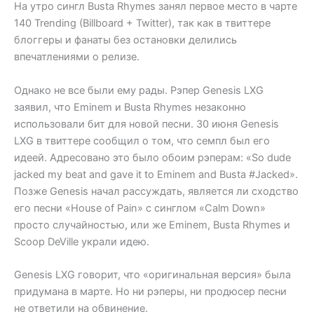
На утро сингл Busta Rhymes занял первое место в чарте
140 Trending (Billboard + Twitter), так как в твиттере
блоггеры и фанаты без остановки делились
впечатлениями о релизе.
Однако не все были ему рады. Рэпер Genesis LXG
заявил, что Eminem и Busta Rhymes незаконно
использовали бит для новой песни. 30 июня Genesis
LXG в твиттере сообщил о том, что семпл был его
идеей. Адресовано это было обоим рэперам: «So dude
jacked my beat and gave it to Eminem and Busta #Jacked».
Позже Genesis начал рассуждать, является ли сходство
его песни «House of Pain» с синглом «Calm Down»
просто случайностью, или же Eminem, Busta Rhymes и
Scoop DeVille украли идею.
Genesis LXG говорит, что «оригинальная версия» была
придумана в марте. Но ни рэперы, ни продюсер песни
не ответили на обвинение.