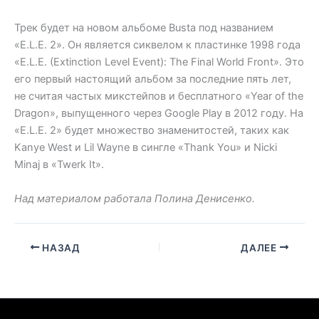
Трек будет на новом альбоме Busta под названием
«E.L.E. 2». Он является сиквелом к пластинке 1998 года
«E.L.E. (Extinction Level Event): The Final World Front». Это
его первый настоящий альбом за последние пять лет,
не считая частых микстейпов и бесплатного «Year of the
Dragon», выпущенного через Google Play в 2012 году. На
«E.L.E. 2» будет множество знаменитостей, таких как
Kanye West и Lil Wayne в сингле «Thank You» и Nicki
Minaj в «Twerk It».
Над материалом работала Полина Денисенко.
НАЗАД
ДАЛЕЕ