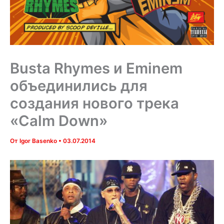
Busta Rhymes и Eminem
объединились для
создания нового трека
«Calm Down»
От
Igor Basenko
•
03.07.2014