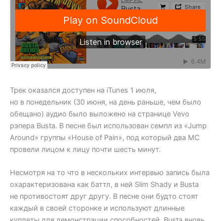
Трек оказался доступен на iTunes 1 июля,
но в понедельник (30 июня, на день раньше, чем было
обещано) аудио было выложено на странице Vevo
рэпера Busta. В песне был использован семпл из «Jump
Around» группы «House of Pain», под который два MC
провели лицом к лицу почти шесть минут.
Несмотря на то что в нескольких интервью запись была
охарактеризована как баттл, в ней Slim Shady и Busta
не противостоят друг другу. В песне они будто стоят
каждый в своей сторонке и используют длинные
куплеты для демонстрации способностей. Busta вновь