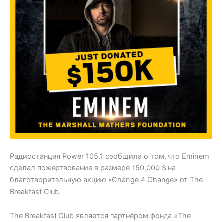
Радиостанция Power 105.1 сообщила о том, что Eminem
сделал пожертвование в размере 150,000 $ на
благотворительную акцию «Change 4 Change» от The
Breakfast Club.
The Breakfast Club является партнёром фонда «The