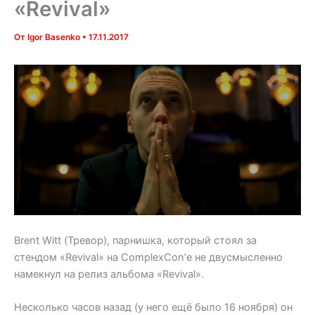
«Revival»
От
Igor Basenko
•
17.11.2017
Brent Witt (Тревор), парнишка, который стоял за
стендом «Revival» на ComplexCon’е не двусмысленно
намекнул на релиз альбома «Revival».
Несколько часов назад (у него ещё было 16 ноября) он