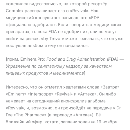
поделился видео-записью, на которой репортёр
Complex расспрашивает его о «Revival». Наш
медицинский консультант написал, что «FDA
официально одобрило». Если говорить о медицинских
препаратах, то пока FDA не одобрит их, они не могут
выйти на рынок. «by Trevor» может означать, что он уже
послушал альбом и ему он понравился.
[прим. Eminem.Pro:
Food and Drug Administration (
FDA
) —
Управление по санитарному надзору за качеством
пищевых продуктов и медикаментов
]
Интересно, что он отметил хештегами слова «Завтра»
«Eminem» «Interscope» «Revival» и «Аптека». Он либо
намекает на сегодняшний анонс/релиз альбома
«Revival», и, возможно, он произойдёт на передаче у Dr.
Dre «The Pharmacy» (в переводе «Аптека»). Её
ближайший эфир, кстати, запланирован на 19 ноября.