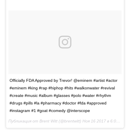
Officially FDA Approved by Trevor! @eminem #artist #actor
#eminem #king #rap #hiphop #hits #walkonwater #revival
#create #music #album #glasses #polo #water #rhythm
#drugs #pills #la #pharmacy #doctor #fda #approved
#instagram #1 #goat #comedy @interscope
Публикация от Brent Witt (@brentwitt)
Ноя 16 2017 в 6:08 PST