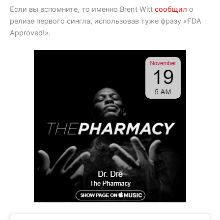
Если вы вспомните, то именно Brent Witt
сообщил
о
релизе первого сингла, использовав туже фразу «FDA
Approved!».