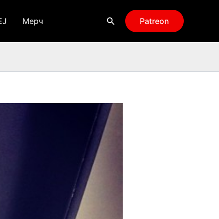
Поиск
EJ
Мерч
Patreon