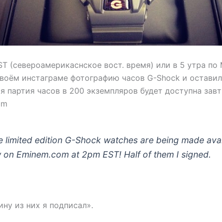
EST (североамерикаснское вост. время) или в 5 утра по
своём инстаграме фотографию часов G-Shock и остави
я партия часов в 200 экземпляров будет доступна завт
om
e limited edition G-Shock watches are being made avai
 on Eminem.com at 2pm EST! Half of them I signed.
ну из них я подписал».