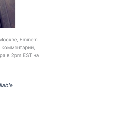
 Москве, Eminem
л комментарий,
ра в 2pm EST на
lable