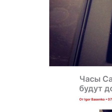
Часы Ca
будут д
От
Igor Basenko
•
07