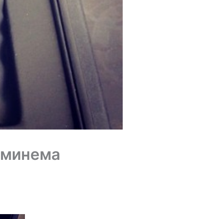
Эминема