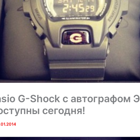
sio G-Shock с автографом 
оступны сегодня!
.01.2014