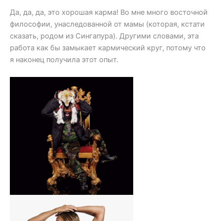
Да, да, да, это хорошая карма! Во мне много восточной
философии, унаследованной от мамы (которая, кстати
сказать, родом из Сингапура). Другими словами, эта
работа как бы замыкает кармический круг, потому что
я наконец получила этот опыт.