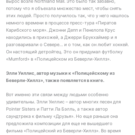
вырос возле Northland Mall. Это было так забавно,
потому что я объехала множество мест, чтобы снять
этих людей. Просто получилось так, что у него нашлось
немного времени в процессе пресс-тура «Пиратов
Карибского моря». Джонни Депп и Пенелопа Крус
находились в прихожей, а Джерри Брукхаймер и я
разговаривали о Севере… и о том, как он любит хоккей.
Он настоящий детройтец. Это он придумал футболку
«Mumford» в «Полицейском из Беверли-Хиллз».
Элли Уиллис, автор музыки к «Полицейскому из
Беверли-Хиллз», также появляется в книге.
Вот именно эти связи между людьми особенно
удивительны. Элли Уиллис – автор многих песен для
Pointer Sisters и Патти Ла Бэлль, а также автор
саундтрека к фильму «Друзья». Но еще раньше она
предложила композиции для еще не вышедшего
фильма «Полицейский из Беверли-Хиллз». Во время