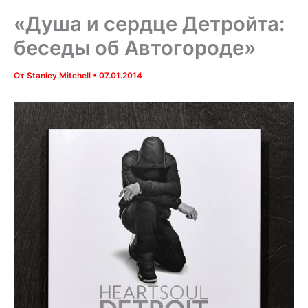
«Душа и сердце Детройта:
беседы об Автогороде»
От
Stanley Mitchell
•
07.01.2014