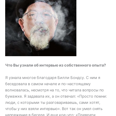
Что Вы узнали об интервью из собственного опыта?
Я узнала многое благодаря Билли Бондсу. С ним я
беседовала в самом начале и по-настоящему
волновалась, несмотря на то, что читала вопросы по
бумажке. Я задавала их, а он отвечал: «Просто помни:
люди, с которыми ты разговариваешь, сами хотят,
чтобы у них взяли интервью». Вот так он умел снять
напряжение в беседе. И еще кое-что: «Преврати