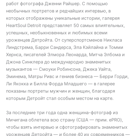
работ фотографа Дженни Райшер. С помощью
необычных портретов и редчайших интервью, в
которых отображены уникальные истории, галерея
HeartSoul Detroit представляет 50 самых влиятельных,
успешных, необыкновенных и любимых всеми
уроженцев Детройта. От суперспортсменов Никласа
Линдстрема, Барри Сандерса, Эла Кэйлайна и Томми
Хернса, писателей Элмора Леонарда, Митча Элбома и
Джона Синклера до международно знаменитых
музыкантов — Смоуки Робинсона, Джека Уайта,
Эминема, Матры Ривс и гениев бизнеса — Берри Горди,
Ли Якокка и Билла Форда Младшего — в галерее
показаны портреты мужчин и женщин, благодаря
которым Детройт стал особым местом на карте.
За последние три года одна женщина-фотограф из
Мичигана облетела всю страну (США — прим. ePRO),
чтобы взять интервью и сфотографировать знаменитых
уроженцев Детройта — и более 40 их современников —