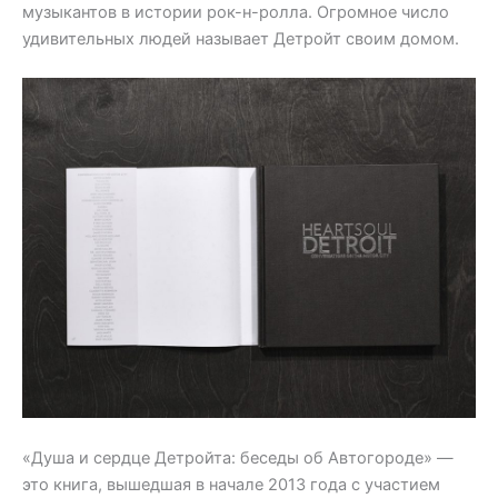
музыкантов в истории рок-н-ролла. Огромное число
удивительных людей называет Детройт своим домом.
«Душа и сердце Детройта: беседы об Автогороде» —
это книга, вышедшая в начале 2013 года с участием