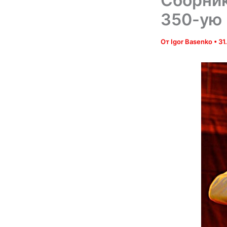
Сборник
350-ую 
От
Igor Basenko
•
31