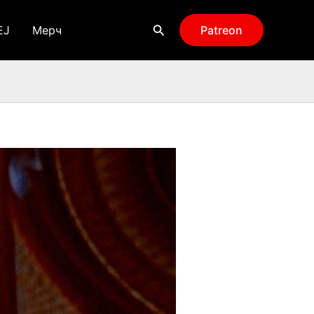
Поиск
EJ
Мерч
Patreon