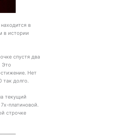
 находится в
ом в истории
рочке спустя два
. Это
остижение. Нет
0 так долго.
на текущий
 7х-платиновой.
ой строчке