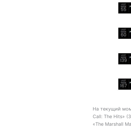
На текущий моме
Call: The Hits» 
«The Marshall Ma