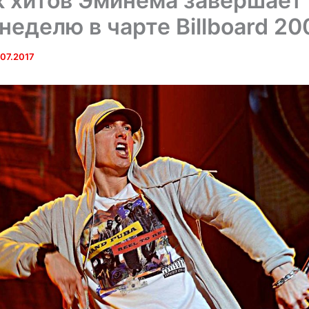
 хитов Эминема завершает
неделю в чарте Billboard 20
.07.2017