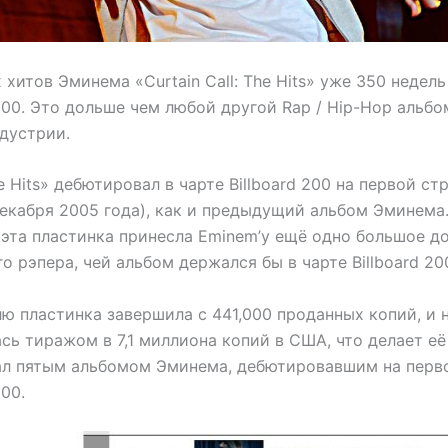
хитов Эминема «Curtain Call: The Hits» уже 350 недель
 200. Это дольше чем любой другой Rap / Hip-Hop альб
дустрии.
he Hits» дебютировал в чарте Billboard 200 на первой ст
декабря 2005 года), как и предыдущий альбом Эминема
 эта пластинка принесла Eminem’у ещё одно большое д
о рэпера, чей альбом держался бы в чарте Billboard 20
ю пластинка завершила с 441,000 проданных копий, и 
ь тиражом в 7,1 миллиона копий в США, что делает её
ал пятым альбомом Эминема, дебютировавшим на перв
200.