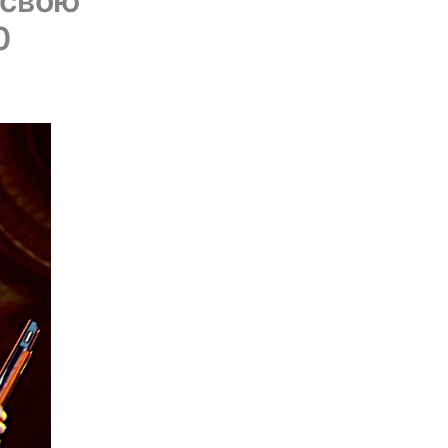
 свою
0