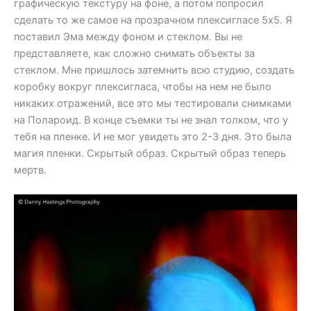
графическую текстуру на фоне, а потом попросил
сделать то же самое на прозрачном плексигласе 5х5. Я
поставил Эма между фоном и стеклом. Вы не
представляете, как сложно снимать объекты за
стеклом. Мне пришлось затемнить всю студию, создать
коробку вокруг плексигласа, чтобы на нем не было
никаких отражений, все это мы тестировали снимками
на Полароид. В конце съемки ты не знал толком, что у
тебя на пленке. И не мог увидеть это 2-3 дня. Это была
магия пленки. Скрытый образ. Скрытый образ теперь
мертв.