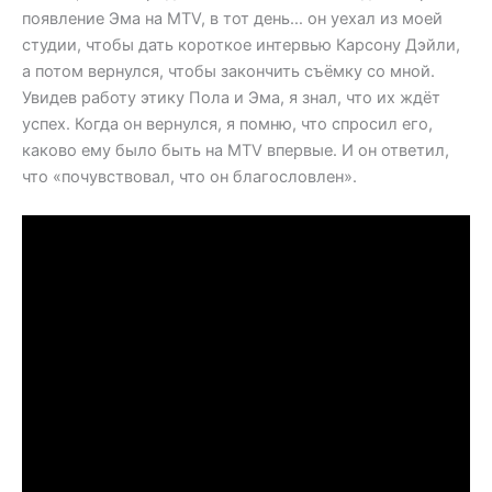
появление Эма на MTV, в тот день… он уехал из моей
студии, чтобы дать короткое интервью Карсону Дэйли,
а потом вернулся, чтобы закончить съёмку со мной.
Увидев работу этику Пола и Эма, я знал, что их ждёт
успех. Когда он вернулся, я помню, что спросил его,
каково ему было быть на MTV впервые. И он ответил,
что «почувствовал, что он благословлен».