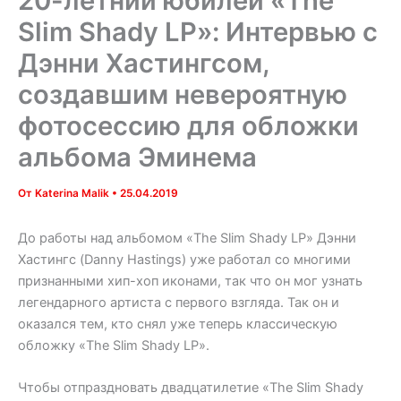
20-летний юбилей «The
Slim Shady LP»: Интервью с
Дэнни Хастингсом,
создавшим невероятную
фотосессию для обложки
альбома Эминема
От
Katerina Malik
•
25.04.2019
До работы над альбомом «The Slim Shady LP» Дэнни
Хастингс (Danny Hastings) уже работал со многими
признанными хип-хоп иконами, так что он мог узнать
легендарного артиста с первого взгляда. Так он и
оказался тем, кто снял уже теперь классическую
обложку «The Slim Shady LP».
Чтобы отпраздновать двадцатилетие «The Slim Shady