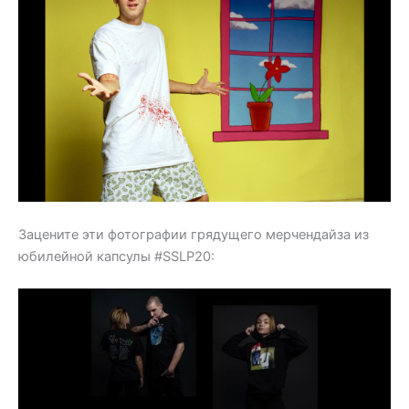
Зацените эти фотографии грядущего мерчендайза из
юбилейной капсулы #SSLP20: