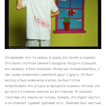
Он привнёс что-то новое, я сразу это понял и оценил.
Это было глотком свежего воздуха. Когда я услышал
его музыку, я был поражен. Когда мы познакомились, у
нас сразу появилась симпатия друг к другу. Он был
молод и был новичком в игре, он был готов
попробовать что угодно в процессе съемки, потому что
до этого я снимал многих из его героев. Я говорил
«поставь эту лампу на голову, поверь, это будет круто»,
а он отвечал: «давай сделаем это». Эминем был чистым