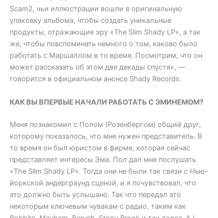
Scam2, чьи иллюстрации вошли в оригинальную
упаковку альбома, чтобы создать уникальные
продукты, отражающие эру «The Slim Shady LP», а так
же, чтобы повспоминать немного о том, каково было
работать с Маршаллом в то время. Посмотрим, что он
может рассказать об этом две декады спустя», —
говорится в официальном анонсе Shady Records.
КАК ВЫ ВПЕРВЫЕ НАЧАЛИ РАБОТАТЬ С ЭМИНЕМОМ?
Меня познакомил с Полом (Розенбергом) общий друг,
которому показалось, что мне нужен представитель. В
то время он был юристом в фирме, которая сейчас
представляет интересы Эма. Пол дал мне послушать
«The Slim Shady LP». Тогда они не были так связи с Нью-
йоркской андерграунд сценой, и я почувствовал, что
это должно быть услышано. Так что передал это
некоторым ключевым чувакам с радио, таким как
Bobbito, Mayhem, Baruch, Stony Brook и так далее. A.L.