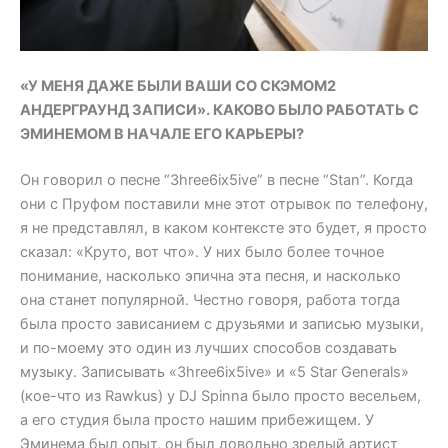
«У МЕНЯ ДАЖЕ БЫЛИ ВАШИ СО СКЭМОМ2
АНДЕРГРАУНД ЗАПИСИ». КАКОВО БЫЛО РАБОТАТЬ С
ЭМИНЕМОМ В НАЧАЛЕ ЕГО КАРЬЕРЫ?
Он говорил о песне “3hree6ix5ive” в песне “Stan”. Когда
они с Пруфом поставили мне этот отрывок по телефону,
я не представлял, в каком контексте это будет, я просто
сказал: «Круто, вот что». У них было более точное
понимание, насколько эпична эта песня, и насколько
она станет популярной. Честно говоря, работа тогда
была просто зависанием с друзьями и записью музыки,
и по-моему это один из лучших способов создавать
музыку. Записывать «3hree6ix5ive» и «5 Star Generals»
(кое-что из Rawkus) у DJ Spinna было просто весельем,
а его студия была просто нашим прибежищем. У
Эминема был опыт, он был довольно зрелый артист