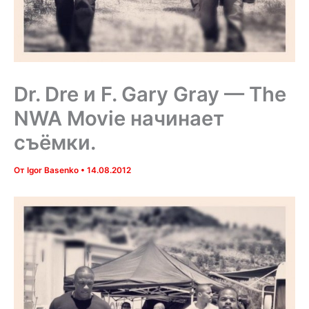
Dr. Dre и F. Gary Gray — The
NWA Movie начинает
съёмки.
От
Igor Basenko
•
14.08.2012