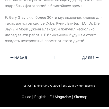
Dre, мы можем расчитывать на ещё одну партию более
подробных фотографий в ближайшее время.
F. Gary Gray снял более 30-ти музыкальных клипов для
таких артистов как Ice Cube, Куин Латифа, TLC, Dr. Dre,
Jay-Z и Мэри Джейн Блайдж, и получил несколько
наград за эти работы. В ближайшем будущем стоит
ожидать невероятный проект от этого дуэта!
НАЗАД
ДАЛЕЕ
Trust Us | Eminem.Pro © 2026 | Est. 2011 by Igor Basenko
О нас | English | EJ Magazine | Sitemap