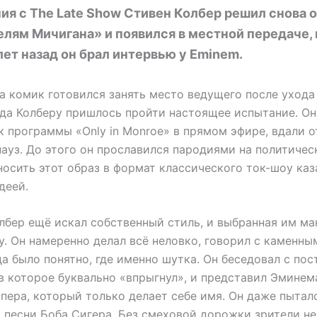
я с The Late Show Стивен Колбер решил снова 
лям Мичигана» и появился в местной передаче, 
ет назад он брал интервью у Eminem.
да комик готовился занять место ведущего после ухода
гда Колберу пришлось пройти настоящее испытание. О
к программы «Only in Monroe» в прямом эфире, вдали 
пауз. До этого он прославился пародиями на политиче
носить этот образ в формат классического ток-шоу каз
деей.
олбер ещё искал собственный стиль, и выбранная им ма
у. Он намеренно делал всё неловко, говорил с каменн
гда было понятно, где именно шутка. Он беседовал с по
в которое буквально «впрыгнул», и представил Эминем
пера, который только делает себе имя. Он даже пытал
 песни Боба Сигера. Без смеховой дорожки зрители не