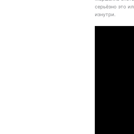
серьёзно это и
изнутри.