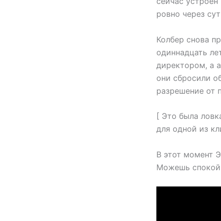
сейчас устроен 
ровно через сут
Колбер снова пр
одиннадцать лет
директором, а 
они сбросили о
разрешение от 
[ Это была ловк
для одной из кл
В этот момент Э
Можешь спокойн