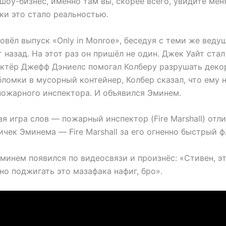
шоу-бизнес, именно там вы, скорее всего, увидите мен
ки это стало реальностью.
овёл выпуск «Only in Monroe», беседуя с теми же веду
 назад. На этот раз он пришёл не один. Джек Уайт ст
актёр Джефф Дэниелс помогал Колберу разрушать деко
бломки в мусорный контейнер, Колбер сказал, что ему 
пожарного инспектора. И объявился Эминем.
ая игра слов — пожарный инспектор (Fire Marshall) от
ичек Эминема — Fire Marshall за его огненно быстрый ф
минем появился по видеосвязи и произнёс: «Стивен, э
о поджигать это мазафака нафиг, бро».