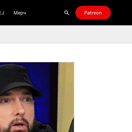
Поиск
EJ
Мерч
Patreon