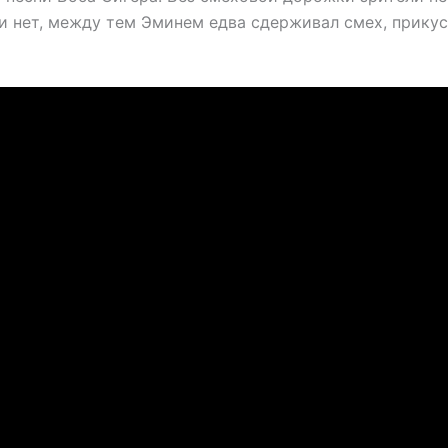
ли нет, между тем Эминем едва сдерживал смех, прику