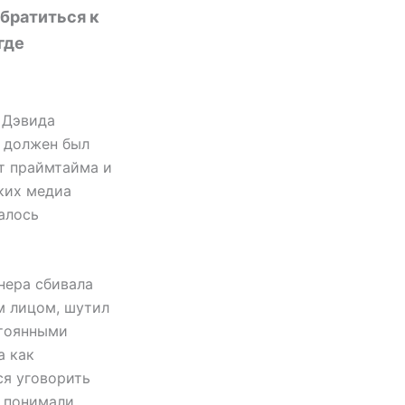
обратиться к
где
 Дэвида
н должен был
от праймтайма и
ских медиа
алось
нера сбивала
ым лицом, шутил
стоянными
а как
ся уговорить
 понимали,