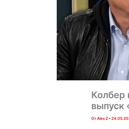
Колбер 
выпуск 
От
Alex Z
•
24.05.20