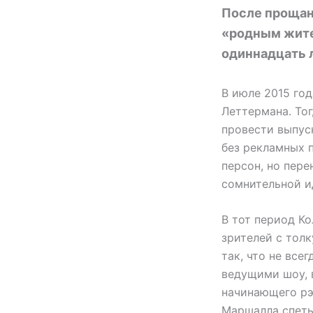
После прощани
«родным жите
одиннадцать л
В июле 2015 го
Леттермана. То
провести выпус
без рекламных 
персон, но пере
сомнительной и
В тот период К
зрителей с толк
так, что не все
ведущими шоу, 
начинающего рэ
Маршалла спеть