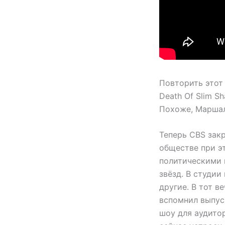
Повторить этот
Death Of Slim S
Похоже, Маршал
Теперь CBS зак
обществе при э
политическими 
звёзд. В студии
другие. В тот в
вспомнил выпуск
шоу для аудитор