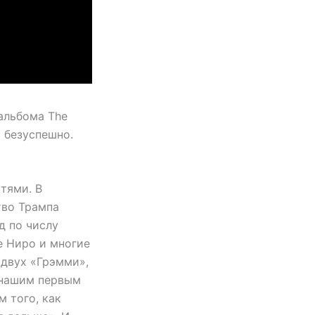
альбома The
о безуспешно.
тями. В
тво Трампа
д по числу
е Ниро и многие
 двух «Грэмми»,
и нашим первым
м того, как