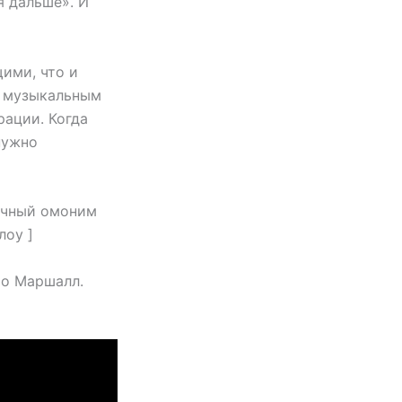
я дальше». И
щими, что и
ал музыкальным
рации. Когда
нужно
личный омоним
лоу ]
то Маршалл.