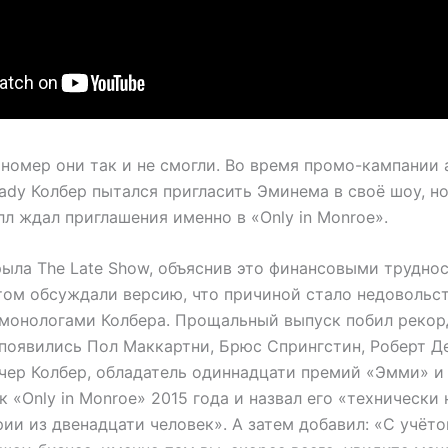
 номер они так и не смогли. Во время промо-кампании 
hady Колбер пытался пригласить Эминема в своё шоу, н
л ждал приглашения именно в «Only in Monroe».
рыла The Late Show, объяснив это финансовыми труднос
том обсуждали версию, что причиной стало недовольс
монологами Колбера. Прощальный выпуск побил рекор
 появились Пол Маккартни, Брюс Спрингстин, Роберт Д
ечер Колбер, обладатель одиннадцати премий «Эмми» и
 «Only in Monroe» 2015 года и назвал его «техническ
ии из двенадцати человек». А затем добавил: «С учёто