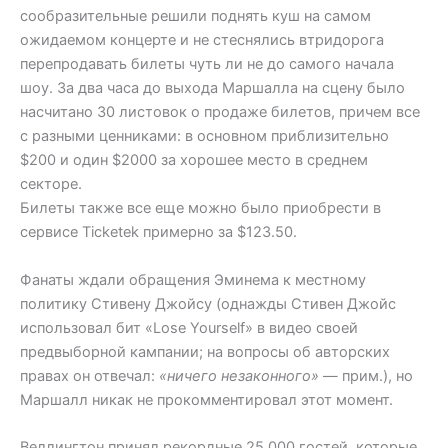
сообразительные решили поднять куш на самом
ожидаемом концерте и не стеснялись втридорога
перепродавать билеты чуть ли не до самого начала
шоу. За два часа до выхода Маршалла на сцену было
насчитано 30 листовок о продаже билетов, причем все
с разными ценниками: в основном приблизительно
$200 и один $2000 за хорошее место в среднем
секторе.
Билеты также все еще можно было приобрести в
сервисе Ticketek примерно за $123.50.
Фанаты ждали обращения Эминема к местному
политику Стивену Джойсу (однажды Стивен Джойс
использовал бит «Lose Yourself» в видео своей
предвыборной кампании; на вопросы об авторских
правах он отвечал:
«ничего незаконного»
— прим.), но
Маршалл никак не прокомментировал этот момент.
Веллингтон принял рекордные 25 000 гостей, которые