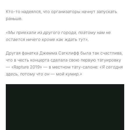
Кто-то надеялся, что организаторы начнут запускать
раньше.
«Мы приехали из другого города, поэтому нам не
остается ничего кроме как ждать тут».
Другая фанатка Джемма Сатклифф была так счастлива,
что в честь концерта сделала свою первую татуировку
— «Rapture 2019» — в местном тату-салоне:
«Я сегодня
здесь, потому что он — мой кумир.»