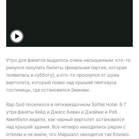
Утро для фанатов выдалось очень насыщенным: кто-то
ринулся покупать билеты (финальная партия, которая
появилась в субботу), а кто-то проснулся от шума
вертолета, который повис над крышей пентхауса
гостиницы, где остановился Эминем.
Rap God поселился в пятизвездочном Sofitel Hotel. В 7
утра фанаты Кейд и Джесс Беван и Джейми и Роб
Кемпбелл видели, как черный вертолет остановился
над крышей здания. Все четверо находились рядом с
отелем и не знали, что Маршалл находится так близко.