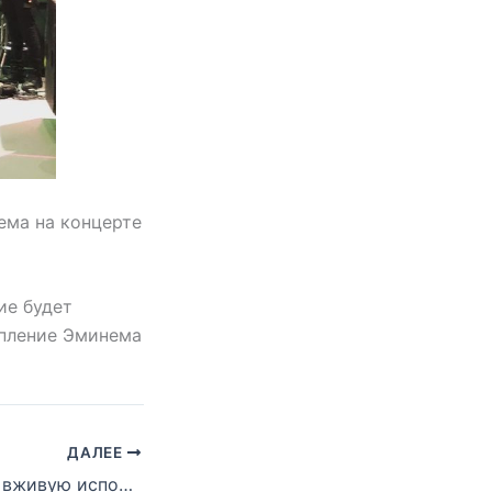
ема на концерте
ие будет
упление Эминема
ДАЛЕЕ
Eminem впервые вживую исполнил трек «River» с альбома «Revival»