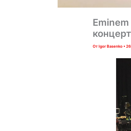
Eminem 
концерт
От
Igor Basenko
•
26