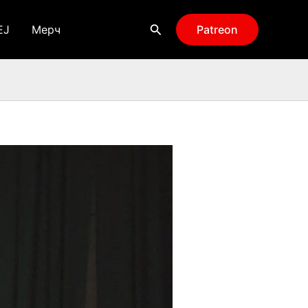
Поиск
EJ
Мерч
Patreon