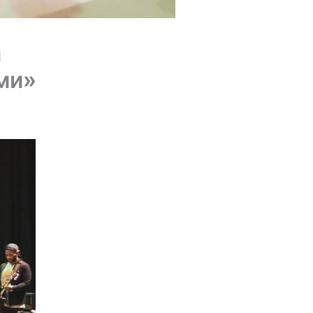
а
ми»