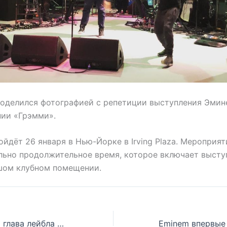
поделился фотографией с репетиции выступления Эмин
нии «Грэмми».
йдёт 26 января в Нью-Йорке в Irving Plaza. Мероприят
льно продолжительное время, которое включает выст
шом клубном помещении.
Eminem и новый глава лейбла Def Jam Пол Розенберг в большом кавер-интервью от Billboard. Часть 1