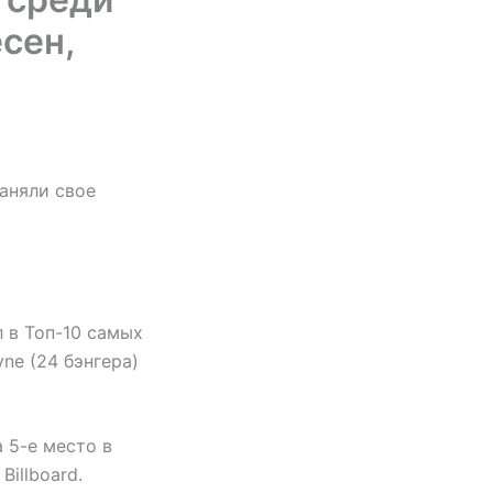
сен,
заняли свое
л в Топ-10 самых
ne (24 бэнгера)
 5-е место в
Billboard.