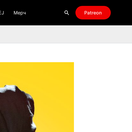
Поиск
EJ
Мерч
Patreon