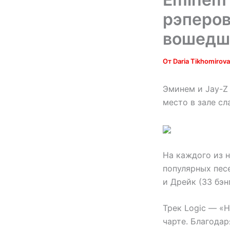
рэперов
вошедши
От
Daria Tikhomirov
Эминем и Jay-Z 
место
в зале сла
На каждого из н
популярных песе
и Дрейк (33 бэн
Трек Logic — «H
чарте. Благодар