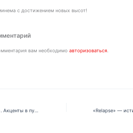
инема с достижением новых высот!
мментарий
омментария вам необходимо
авторизоваться
.
10 лет «Relapse». Акценты в пустоту? Eminem, ты серьезно?