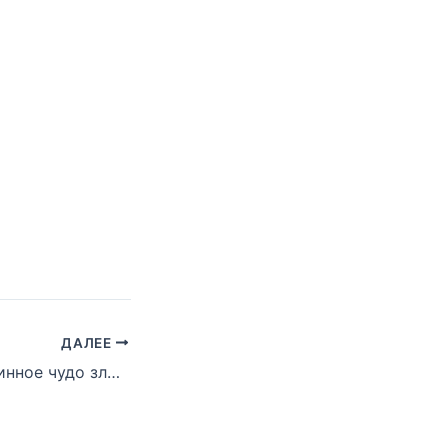
ДАЛЕЕ
«Relapse» — истинное чудо зловещего возвращения Эминема в хип-хоп игру