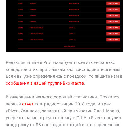
Редакция Eminem.Pro планирует посетить несколько
концертов и мы приглашаем вас присоединиться к нам.
Если вы уже определились с поездкой, то пишите нам в
сообщения в нашей группе Вконтакте
.
В завершении немного хорошей статистики. Появился
первый
отчет
поп-радиостанций 2018 года, и трек
«River» Эминема, записанный при участии Эда Ширана,
уверенно занял первую строчку в США. «River» получил
поддержку от 83 поп-радиостанций и это определённо