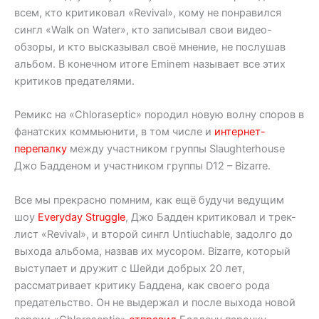
всем, кто критиковал «Revival», кому не понравился
сингл «Walk on Water», кто записывал свои видео-
обзоры, и кто высказывал своё мнение, не послушав
альбом. В конечном итоге Eminem называет все этих
критиков предателями.
Ремикс на «Chloraseptic» породил новую волну споров в
фанатских коммьюнити, в том числе и
интернет-
перепалку
между участником группы Slaughterhouse
Джо Бадденом и участником группы D12 – Bizarre.
Все мы прекрасно помним, как ещё будучи ведущим
шоу
Everyday Struggle
, Джо Бадден критиковал и трек-
лист «Revival», и второй сингл Untiuchable, задолго до
выхода альбома, назвав их мусором. Bizarre, который
выступает и дружит с Шейди добрых 20 лет,
рассматривает критику Баддена, как своего рода
предательство. Он не выдержал и после выхода новой