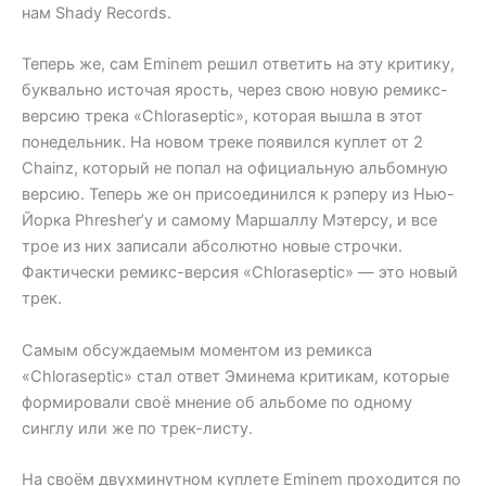
нам Shady Records.
Теперь же, сам Eminem решил ответить на эту критику,
буквально источая ярость, через свою новую ремикс-
версию трека «Chloraseptic», которая вышла в этот
понедельник. На новом треке появился куплет от 2
Chainz, который не попал на официальную альбомную
версию. Теперь же он присоединился к рэперу из Нью-
Йорка Phresher’у и самому Маршаллу Мэтерсу, и все
трое из них записали абсолютно новые строчки.
Фактически ремикс-версия «Chloraseptic» — это новый
трек.
Самым обсуждаемым моментом из ремикса
«Chloraseptic» стал ответ Эминема критикам, которые
формировали своё мнение об альбоме по одному
синглу или же по трек-листу.
На своём двухминутном куплете Eminem проходится по