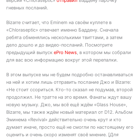
версии «Chloraseptic»
отправил
Баддену парочку
гневных посланий.
Bizarre считает, что Eminem на своём куплете в
«Chloraseptic» отвечает именно Баддену. Сначала
ребята обменялись несколькими твиттами, а затем
дело дошло и до видео-посланий. Посмотрите
предыдущий выпуск
ePro News
, в котором мы собрали
для вас всю информацию вокруг этой перепалки.
В этом выпуске мы не будем подробно останавливаться
на ней и хотим лишь отправить послание Джо и Bizarre:
«Не стоит ссориться. Кто-то сказал не подумав, второй
продолжил. Не тратте на это время. Фанаты ждут вашу
новую музыку. Джо, мы всё ещё ждём «Glass House»,
Bizarre, мы также ждём новый материал от D12. Альбом
Эминема «Revival» действительно очень крут и кто
думает иначе, просто ещё не смогли по настоящему его
оценить и очень скоро изменят своё мнение. [
Для