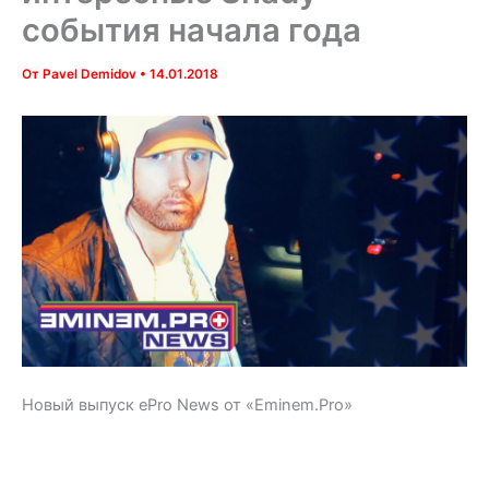
события начала года
От
Pavel Demidov
•
14.01.2018
Новый выпуск ePro News от «Eminem.Pro»