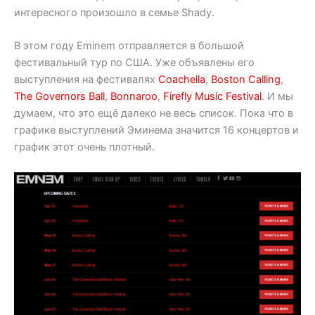
интересного произошло в семье Shady.
В этом году Eminem отправляется в большой
фестивальный тур по США. Уже объявлены его
выступления на фестивалях
Coachella
,
Boston Calling
,
The Governors Ball
,
Bonnaroo
,
Firefly Music Festival
. И мы
думаем, что это ещё далеко не весь список. Пока что в
графике выступлений Эминема значится 16 концертов и
график этот очень плотный.