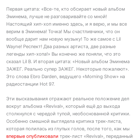
Первая цитата: «Все-те, кто обсирает новый альбом
Эминема, лучше не разговаривайте со мной!
Настоящий хип-хоп именно здесь, и я верю, и мы все
верим в Эминема! Точка! Мы счастливчики, что он
вообще дарит нам новую музыку! То же самое с Lil
Wayne! Респект! Два разных артиста, две разные
легенды хип-хопа!» Вы конечно же поняли, что это
сказал Lil B. И вторая цитата: «Новый альбом Эминема
ЗАЖЕГ. Реально супер ЗАЖЕГ. Некоторые пожалеют».
Это слова Ebro Darden, ведущего «Morning Show» на
радиостанции Hot 97.
Эти высказывания отражают реальное положение дел
вокруг альбома «Revival», который ещё до выхода
столкнулся с чередой тупой, необоснованной критики.
Особенно смешной выглядела критика трек-листа,
которая полилась из глупых голов, после того, как мы
впервые опубликовали
трек-лист «Revival», переданный