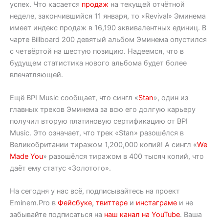
успех. Что касается
продаж
на текущей отчётной
неделе, закончившийся 11 января, то «Revival» Эминема
имеет индекс продаж в 16,190 эквивалентных единиц. В
чарте Billboard 200 девятый альбом Эминема опустился
с четвёртой на шестую позицию. Надеемся, что в
будущем статистика нового альбома будет более
впечатляющей.
Ещё BPI Music сообщает, что сингл «
Stan
», один из
главных треков Эминема за всю его долгую карьеру
получил вторую платиновую сертификацию от BPI
Music. Это означает, что трек «Stan» разошёлся в
Великобритании тиражом 1,200,000 копий! А сингл «
We
Made You
» разошёлся тиражом в 400 тысяч копий, что
даёт ему статус «Золотого».
На сегодня у нас всё, подписывайтесь на проект
Eminem.Pro в
Фейсбуке
,
твиттере
и
инстаграме
и не
забывайте подписаться на
наш канал на YouTube
. Ваша