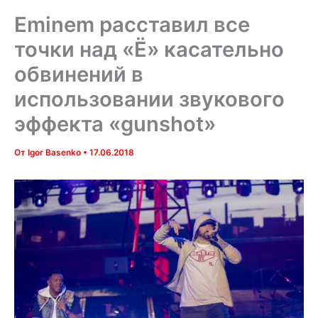
Eminem расставил все
точки над «Ё» касательно
обвинений в
использовании звукового
эффекта «gunshot»
От
Igor Basenko
•
17.06.2018