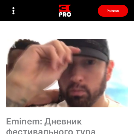
Перейти
к
Patreon
содержимому
Eminem: Дневник
фестивального тура