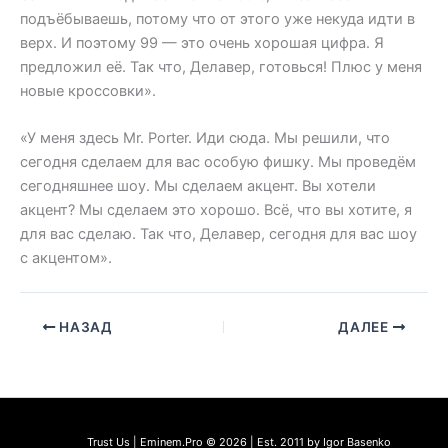
подъёбываешь, потому что от этого уже некуда идти в
верх. И поэтому 99 — это очень хорошая цифра. Я
предложил её. Так что, Делавер, готовься! Плюс у меня
новые кроссовки».
«У меня здесь Mr. Porter. Иди сюда. Мы решили, что
сегодня сделаем для вас особую фишку. Мы проведём
сегодняшнее шоу. Мы сделаем акцент. Вы хотели
акцент? Мы сделаем это хорошо. Всё, что вы хотите, я
для вас сделаю. Так что, Делавер, сегодня для вас шоу
с акцентом».
НАЗАД
ДАЛЕЕ
Trust Us | Eminem.Pro © 2026 | Est. 2011 by Igor Basenko