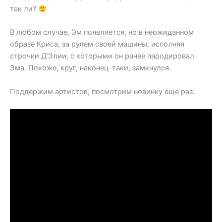
так ли?
В любом случае, Эм появляется, но в неожиданном
образе Криса, за рулем своей машины, исполняя
строчки Д’Элии, с которыми он ранее пародировал
Эма. Похоже, круг, наконец-таки, замкнулся.
Поддержим артистов, посмотрим новинку еще раз: