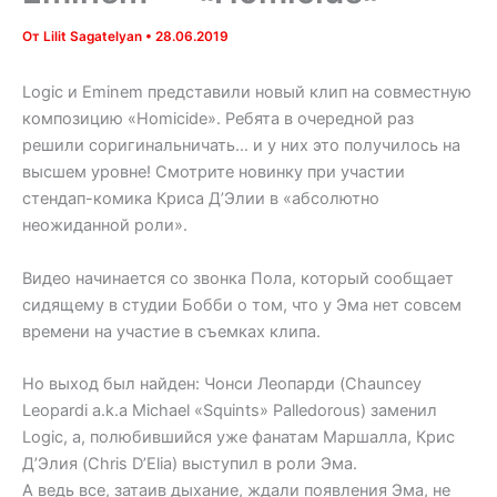
От
Lilit Sagatelyan
•
28.06.2019
Logic и Eminem представили новый клип на совместную
композицию «Homicide». Ребята в очередной раз
решили соригинальничать… и у них это получилось на
высшем уровне! Смотрите новинку при участии
стендап-комика Криса Д’Элии в «абсолютно
неожиданной роли».
Видео начинается со звонка Пола, который сообщает
сидящему в студии Бобби о том, что у Эма нет совсем
времени на участие в съемках клипа.
Но выход был найден: Чонси Леопарди (Chauncey
Leopardi a.k.a Michael «Squints» Palledorous) заменил
Logic, а, полюбившийся уже фанатам Маршалла, Крис
Д’Элия (Chris D’Elia) выступил в роли Эма.
А ведь все, затаив дыхание, ждали появления Эма, не