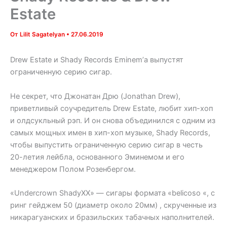
Estate
От
Lilit Sagatelyan
•
27.06.2019
Drew Estate и Shady Records Eminem’а выпустят
ограниченную серию сигар.
Не секрет, что Джонатан Дрю (Jonathan Drew),
приветливый соучредитель Drew Estate, любит хип-хоп
и олдсукльный рэп. И он снова объединился с одним из
самых мощных имен в хип-хоп музыке, Shady Records,
чтобы выпустить ограниченную серию сигар в честь
20-летия лейбла, основанного Эминемом и его
менеджером Полом Розенбергом.
«Undercrown ShadyXX» — сигары формата «belicoso «, с
ринг гейджем 50 (диаметр около 20мм) , скрученные из
никарагуанских и бразильских табачных наполнителей.