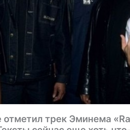
e отметил трек Эминема «R
Тексты сейчас еще хоть что