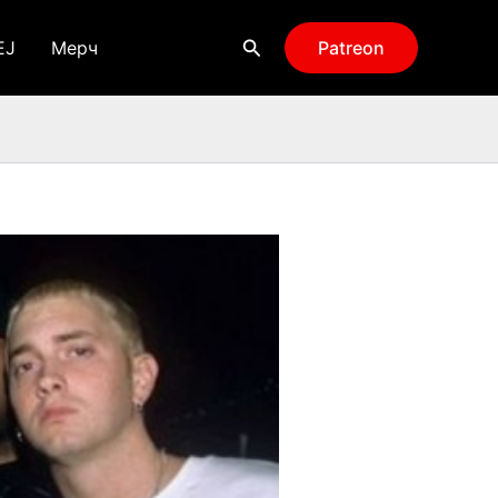
Поиск
EJ
Мерч
Patreon