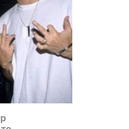
ap
-то