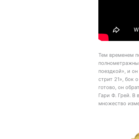
Тем временем п
полнометражным
поездкой», и о
стрит 21», бок 
готово, он обр
Гари Ф. Грей. В
множество изме