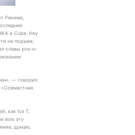
от Ракима,
последнее
.W.A и Cube. Hey
дти на подъем,
ал славы рок-н-
признании
шен», — говорил
у «Совместная
, как Ice T,
на всю эту
ение, думаю,