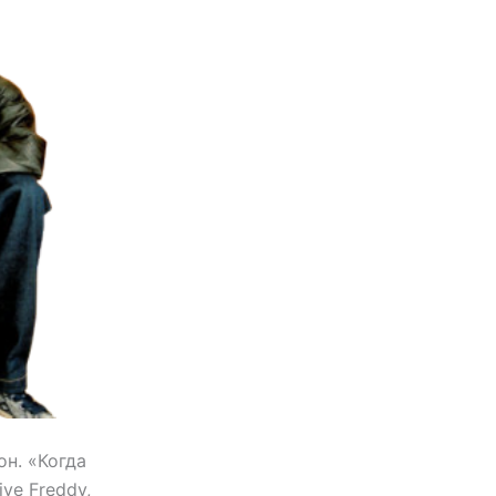
он. «Когда
ve Freddy,