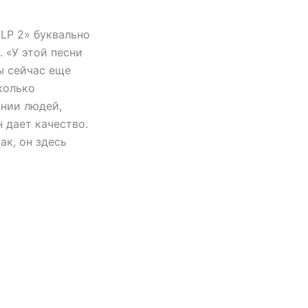
 LP 2» буквально
. «У этой песни
ты сейчас еще
колько
ании людей,
н дает качество.
ак, он здесь