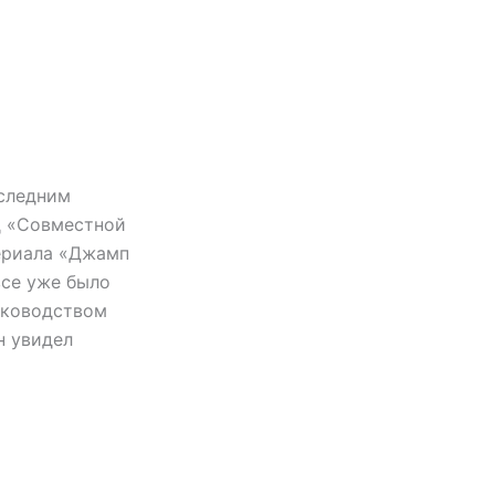
оследним
д «Совместной
сериала «Джамп
все уже было
уководством
н увидел