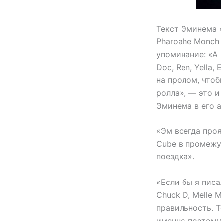
Текст Эминема 
Pharoahe Monch
упоминание: «А 
Doc, Ren, Yella
на пролом, чтоб
ролла», — это и
Эминема в его а
«Эм всегда проя
Cube в промежу
поездка».
«Если бы я писа
Chuck D, Melle 
правильность. Т
именно поэтому