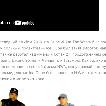
оследний альбом 2010-х у Cube «I Am The West» был п
 сольным проектом — Ice Cube был занят работой на
н также работал над «Мачо и ботан 2», продолжением 
о бок с Джоной Хилл и Ченнингом Татумом. Как только 
атил внимание на новый фильм NWA, выпущенный под р
 восьмидесятых Ice Cube был наравне с N.W.A., так что о
нений в мире хип-хопа.