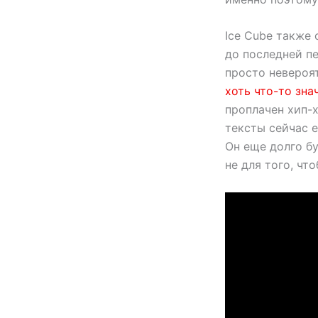
Ice Cube также 
до последней п
просто невероят
хоть что-то зна
проплачен хип-х
тексты сейчас е
Он еще долго бу
не для того, чт