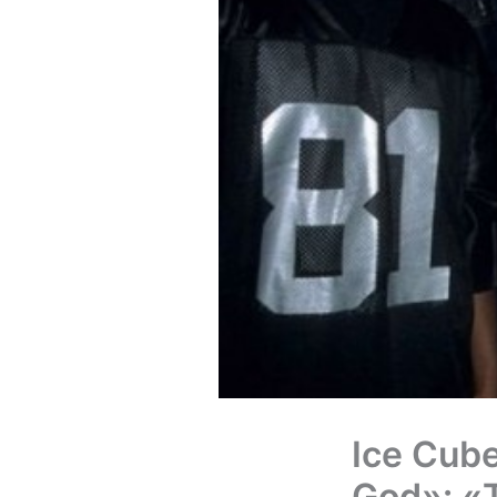
Ice Cub
God»: «