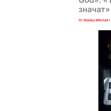
значат»
От
Stanley Mitchell
•