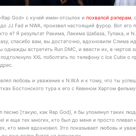
«Rap God» с кучей имен-отсылок и
похвалой рэперам
, 
 до JJ Fad и NWA, произвел настоящий фурор.
Вот его 
кто я? Я результат Ракима, Лакима Шабаза, Тупака, и N
, Easy, спасибо вам, вы достаточно, вдохновили Слима и
ы однажды встретить Run DMC, и ввести их, в чертов з
 подтолкнуло XXL поболтать по телефону с Ice Cube о 
дрес.
влял любовь и уважение к N.W.A и к тому, что ты успе
тках Бостонского тура к его с Кевином Хартом фильм
л песню [такую, как Rap God], я бы упомянул таких людей
Mel и еще тех многих, кто был до меня и просто плевал 
ех, кто меня вдохновил. Это показывает любовь и уваж
 он еще долго будет на вершине».