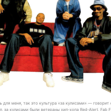
 для меня, так это культура «за кулисами» — говорит 
л, за кулисами были ветераны хип-хопа Red-Alert, Fab Fi