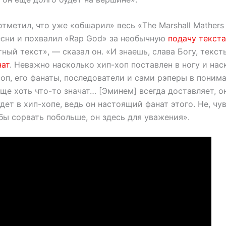
отметил, что уже «обшарил» весь «The Marshall Mathers
есни и похвалил «Rap God» за необычную
подачу текста
ный текст», — сказал он. «И знаешь, слава Богу, текс
чат
. Неважно насколько хип-хоп поставлен в ногу и нас
оп, его фанаты, последователи и сами рэперы в поним
ще хоть что-то значат… [Эминем] всегда доставляет, о
дет в хип-хопе, ведь он настоящий фанат этого. Не, чув
обы сорвать побольше, он здесь для уважения».