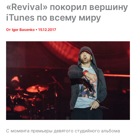
«Revival» покорил вершину
iTunes по всему миру
От
Igor Basenko
•
15.12.2017
С момента премьеры девятого студийного альбома