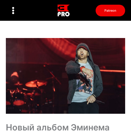
Перейти
к
Patreon
содержимому
Новый альбом Эминема