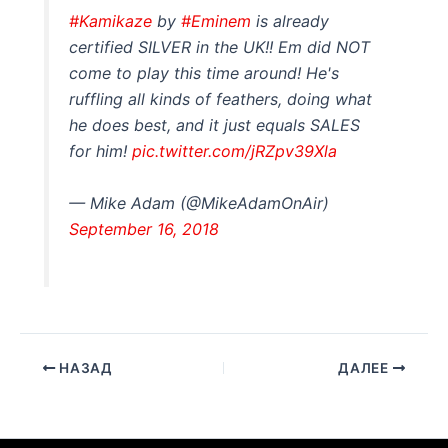
#Kamikaze
by
#Eminem
is already
certified SILVER in the UK!! Em did NOT
come to play this time around! He's
ruffling all kinds of feathers, doing what
he does best, and it just equals SALES
for him!
pic.twitter.com/jRZpv39Xla
— Mike Adam (@MikeAdamOnAir)
September 16, 2018
НАЗАД
ДАЛЕЕ