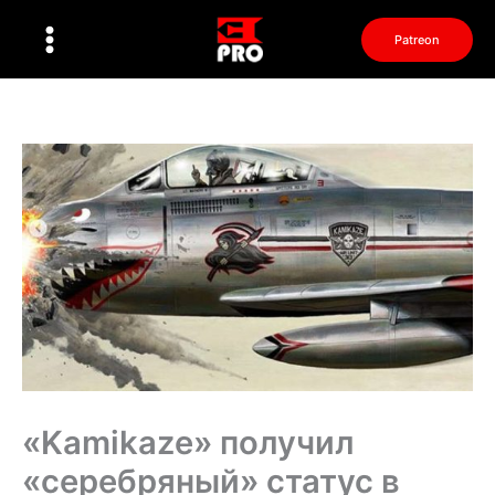
Перейти
к
Patreon
содержимому
«Kamikaze» получил
«серебряный» статус в