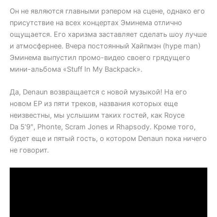
Он не являются главными рэпером на сцене, однако его
присутствие на всех концертах Эминема отлично
ощущается. Его харизма заставляет сделать шоу лучше
и атмосфернее. Вчера постоянный Хайпмэн (hype man)
Эминема выпустил промо-видео своего грядущего
мини-альбома «Stuff In My Backpack».
Да, Denaun возвращается с новой музыкой! На его
новом EP из пяти треков, названия которых еще
неизвестны, мы услышим таких гостей, как Royce
Da 5’9″, Phonte, Scram Jones и Rhapsody. Кроме того,
будет еще и пятый гость, о котором Denaun пока ничего
не говорит.