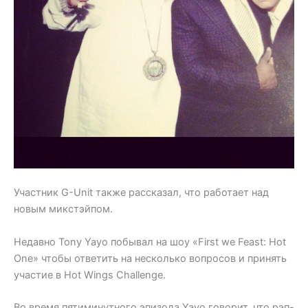
Участник G-Unit также рассказал, что работает над
новым микстэйпом.
Недавно Tony Yayo побывал на шоу «First we Feast: Hot
One» чтобы ответить на несколько вопросов и принять
участие в Hot Wings Challenge.
Во время пятиминутного эпизода Yayo говорит, что рэп-