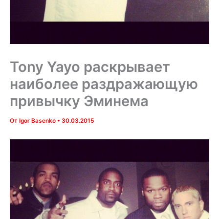
Tony Yayo раскрывает
наиболее раздражающую
привычку Эминема
От
Igor Basenko
•
30.03.2015