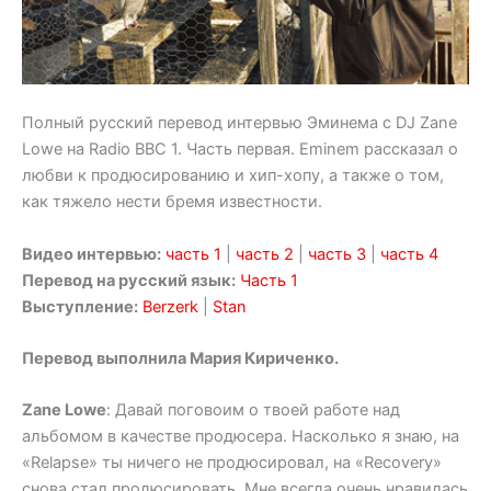
Полный русский перевод интервью Эминема с DJ Zane
Lowe на Radio BBC 1. Часть первая. Eminem рассказал о
любви к продюсированию и хип-хопу, а также о том,
как тяжело нести бремя известности.
Видео интервью:
часть 1
|
часть 2
|
часть 3
|
часть 4
Перевод на русский язык:
Часть 1
Выступление:
Berzerk
|
Stan
Перевод выполнила Мария Кириченко.
Zane Lowe
: Давай поговоим о твоей работе над
альбомом в качестве продюсера. Насколько я знаю, на
«Relapse» ты ничего не продюсировал, на «Recovery»
снова стал продюсировать. Мне всегда очень нравилась