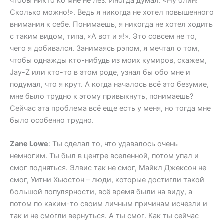
чтобы никто ко мне не лез. Иногда думал: «Ну блин!
Сколько можно!». Ведь я никогда не хотел повышенного
внимания к себе. Понимаешь, я никогда не хотел ходить
с таким видом, типа, «А вот и я!». Это совсем не то,
чего я добивался. Занимаясь рэпом, я мечтал о том,
чтобы однажды кто-нибудь из моих кумиров, скажем,
Jay-Z или кто-то в этом роде, узнал бы обо мне и
подумал, что я крут. А когда началось всё это безумие,
мне было трудно к этому привыкнуть, понимаешь?
Сейчас эта проблема всё еще есть у меня, но тогда мне
было особенно трудно.
Zane Lowe
: Ты сделал то, что удавалось очень
немногим. Ты был в центре вселенной, потом упал и
смог подняться. Элвис так не смог, Майкл Джексон не
смог, Уитни Хьюстон – люди, которые достигли такой
большой популярности, всё время были на виду, а
потом по каким-то своим личным причинам исчезли и
так и не смогли вернуться. А ты смог. Как ты сейчас