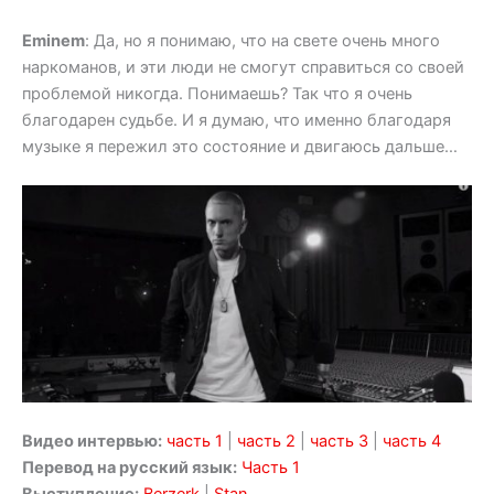
Eminem
: Да, но я понимаю, что на свете очень много
наркоманов, и эти люди не смогут справиться со своей
проблемой никогда. Понимаешь? Так что я очень
благодарен судьбе. И я думаю, что именно благодаря
музыке я пережил это состояние и двигаюсь дальше…
Видео интервью:
часть 1
|
часть 2
|
часть 3
|
часть 4
Перевод на русский язык:
Часть 1