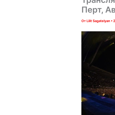
Перт, А
От
Lilit Sagatelyan
•
2