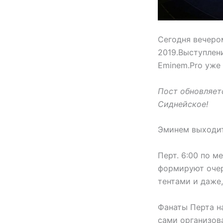
Сегодня вечером
2019.Выступлени
Eminem.Pro уже
Пост обновляетс
Сиднейское!
Эминем выходит 
Перт. 6:00 по 
формируют очер
тентами и даже,
Фанаты Перта на
сами организов