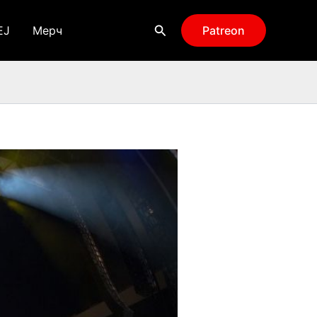
Поиск
EJ
Мерч
Patreon