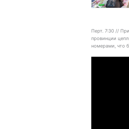
Перт. 7:30 // П
провинции цепл
номерами, что 