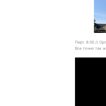
Перт. 8:30 // О
Все точно так ж