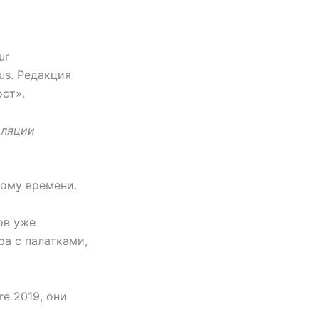
ur
us. Редакция
ст».
сляции
ному времени.
ов уже
а с палатками,
e 2019, они