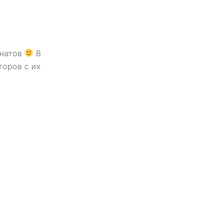
анатов
В
торов с их