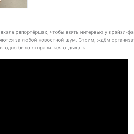
риехала репортёршах, чтобы взять интервью у крэйзи-ф
яются за любой новостной шум. Стоим, ждём организа
бы одно было отправиться отдыхать.