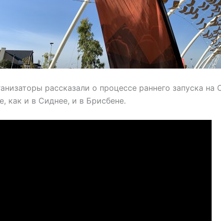
рганизаторы рассказали о процессе раннего запуска на O
е, как и в Сиднее, и в Брисбене.