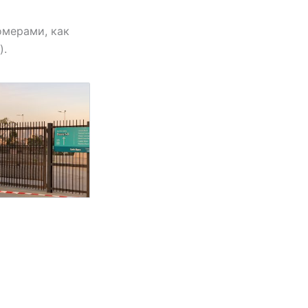
омерами, как
).