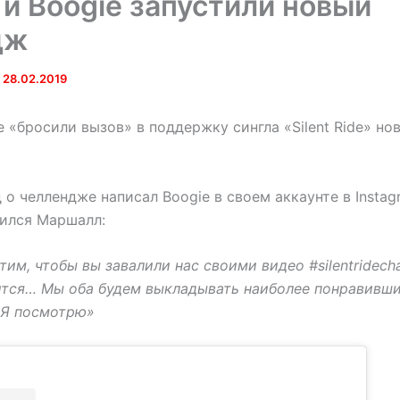
и Boogie запустили новый
дж
•
28.02.2019
 «бросили вызов» в поддержку сингла «Silent Ride» но
 о челлендже написал Boogie в своем аккаунте в Instagr
ился Маршалл:
тим, чтобы вы завалили нас своими видео #silentridecha
ится… Мы оба будем выкладывать наиболее понравивши
. Я посмотрю»