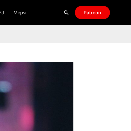
Поиск
EJ
Мерч
Patreon