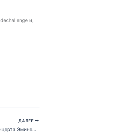
dechallenge и,
ДАЛЕЕ
Трансляция с концерта Эминема в Веллингтоне, Новая Зеландия (Rapture 2019)