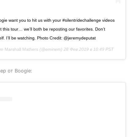
e want you to hit us with your #silentridechallenge videos
t this tour… we’ll both be reposting our favorites. Don’t
f. I’ll be watching. Photo Credit: @jeremydeputat
от
Marshall Mathers
(@eminem)
28 Фев 2019 в 10:49 PST
ер от Boogie: