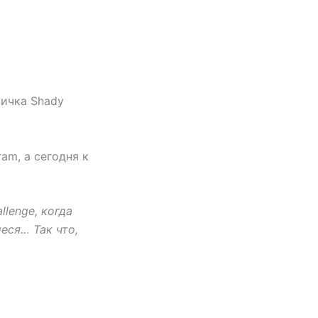
вичка Shady
am, а сегодня к
llenge, когда
еся… Так что,