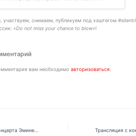
, участвуем, снимаем, публикуем под хэштегом #silentri
ассик:
«Do not miss your chance to blow»
!
мментарий
омментария вам необходимо
авторизоваться
.
Трансляция с концерта Эминема в городе Перт, Австралия (Rapture 2019)