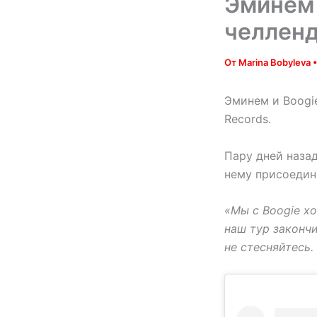
Эминем 
челлен
От
Marina Bobyleva
Эминем и Boogie
Records.
Пару дней назад
нему присоедин
«Мы с Boogie хо
наш тур законч
не стесняйтесь