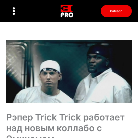
Перейти
к
Patreon
содержимому
Рэпер Trick Trick работает
над новым коллабо с