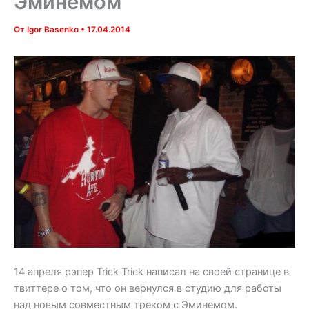
Эминемом
От
Igor Basenko
•
17.04.2014
14 апреля рэпер Trick Trick написал на своей странице в
твиттере о том, что он вернулся в студию для работы
над новым совместным треком с Эминемом.