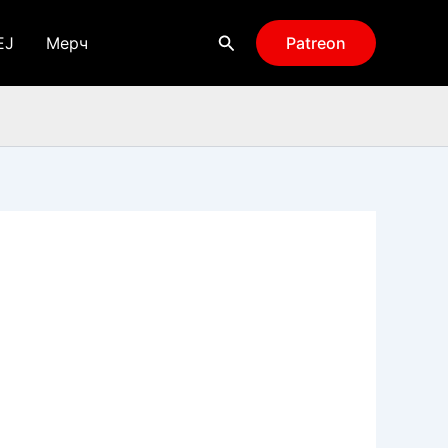
Поиск
EJ
Мерч
Patreon