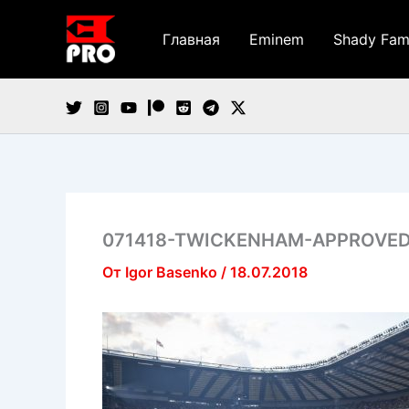
Перейти
к
Главная
Eminem
Shady Fam
содержимому
071418-TWICKENHAM-APPROVE
От
Igor Basenko
/
18.07.2018