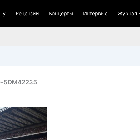
ily
Рецензии
Концерты
Интервью
Журнал 
D-5DM42235