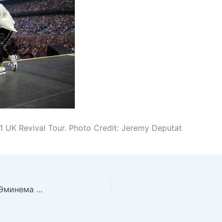
 UK Revival Tour. Photo Credit: Jeremy Deputat
Официальные фотоотчёты со всех концертов Эминема в рамках Revival Tour по Европе