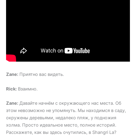
Zane:
Приятно вас видеть.
Rick:
Взаимно.
Zane:
Давайте начнём с окружающего нас места. Об
этом невозможно не упомянуть. Мы находимся в саду,
окружены деревьями, недалеко пляж, у подножия
холма. Просто идеальное место, полное историй.
Расскажете, как вы здесь очутились, в Shangri La?