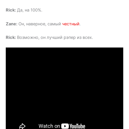
Rick:
Да, на 100%.
Zane:
Он, наверное, самый
честный
.
Rick:
Возможно, он лучший рэпер из всех.