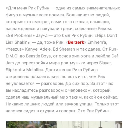
«Для меня Рик Рубин — одна из самых знаменательных
фигур в музыке всех времен. Большинство людей,
которые это смотрят, сами того не зная, слышали,
наслаждались и покупали треки, созданные Риком.
«99 Problems» Jay-Z — это был Рик Рубин. «Hips Don’t
Lie» Shakir’ы — да, тоже Рик. «
Berzerk
» Eminem’a,
«Yeezus» Kanye, Adele, Ed Sheeran и так далее. От Run-
D.M.C. до Beastie Boys, от основ хип-хопа и лейбла Def
Jam до перестройки мира рок-музыки через Slayer,
Slipknot и Metallica. Достижения Рика Рубина
откровенно поразительны, но есть и то, чем Рик
не увлекается — разговоры. До сих пор. За этот час
вы насладитесь разговором с человеком, который
сделал наш музыкальный мир таким, какой он сейчас.
Никаких лишних людей или звуков улицы. Только этот
человек сидит в студии и говорит. Это Рик Рубин».