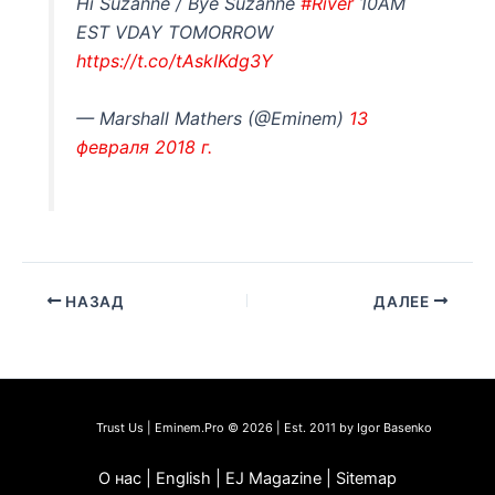
Hi Suzanne / Bye Suzanne
#River
10AM
EST VDAY TOMORROW
https://t.co/tAskIKdg3Y
— Marshall Mathers (@Eminem)
13
февраля 2018 г.
НАЗАД
ДАЛЕЕ
Trust Us | Eminem.Pro © 2026 | Est. 2011 by Igor Basenko
О нас | English | EJ Magazine | Sitemap