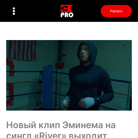
Перейти
к
Patreon
содержимому
Новый клип Эминема на
сингл «River» выходит