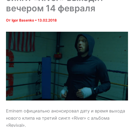
вечером 14 февраля
От
Igor Basenko
•
13.02.2018
Eminem официально анонсировал дату и время выхода
нового клипа на третий сингл «River» с альбома
«Revival».