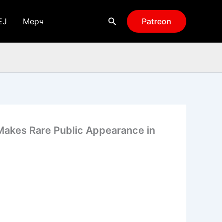
Поиск
EJ
Мерч
Patreon
kes Rare Public Appearance in