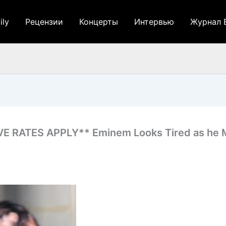
ily
Рецензии
Концерты
Интервью
Журнал 
 RATES APPLY** Eminem Looks Tired as he Ma