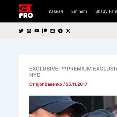
Перейти
к
Главная
Eminem
Shady Fam
содержимому
EXCLUSIVE: **PREMIUM EXCLUSIVE
NYC
От
Igor Basenko
/
25.11.2017